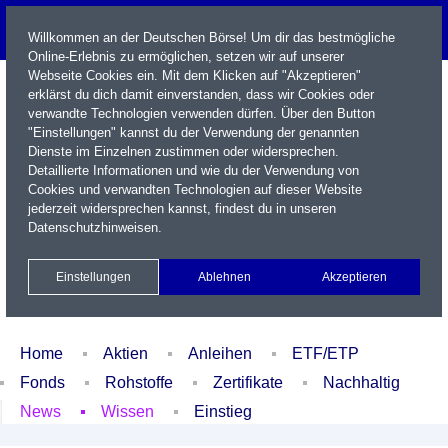
Willkommen an der Deutschen Börse! Um dir das bestmögliche
Online-Erlebnis zu ermöglichen, setzen wir auf unserer
Webseite Cookies ein. Mit dem Klicken auf "Akzeptieren"
erklärst du dich damit einverstanden, dass wir Cookies oder
verwandte Technologien verwenden dürfen. Über den Button
"Einstellungen" kannst du der Verwendung der genannten
Dienste im Einzelnen zustimmen oder widersprechen.
Detaillierte Informationen und wie du der Verwendung von
Cookies und verwandten Technologien auf dieser Website
Name / WKN / ISIN / Kürzel
jederzeit widersprechen kannst, findest du in unseren
Datenschutzhinweisen
.
Newsletter
Kontakt
English
Einstellungen
Ablehnen
Akzeptieren
Xetra Realtime
Watchlist
Portfolio
Login
Home
Aktien
Anleihen
ETF/ETP
Fonds
Rohstoffe
Zertifikate
Nachhaltig
News
Wissen
Einstieg