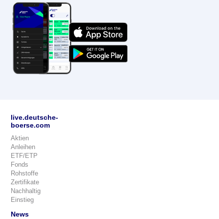
live.deutsche-
boerse.com
Aktien
Anleihen
ETF/ETP
Fonds
Rohstoffe
Zertifikate
Nachhaltig
Einstieg
News