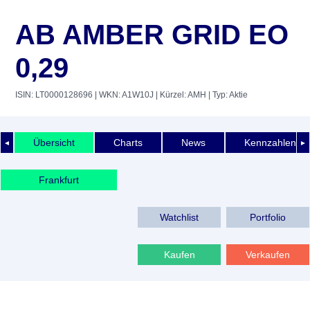
AB AMBER GRID EO
0,29
ISIN: LT0000128696
| WKN: A1W10J
| Kürzel: AMH
| Typ: Aktie
Übersicht
Charts
News
Kennzahlen
◄
►
Frankfurt
Watchlist
Portfolio
Kaufen
Verkaufen