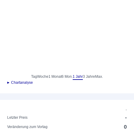
Tag
Woche
1 Monat
6 Mon.
1 Jahr
3 Jahre
Max.
► Chartanalyse
-
-
Letzter Preis
0
Veränderung zum Vortag