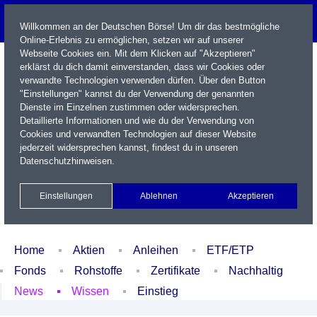
Willkommen an der Deutschen Börse! Um dir das bestmögliche
Online-Erlebnis zu ermöglichen, setzen wir auf unserer
Webseite Cookies ein. Mit dem Klicken auf "Akzeptieren"
erklärst du dich damit einverstanden, dass wir Cookies oder
verwandte Technologien verwenden dürfen. Über den Button
"Einstellungen" kannst du der Verwendung der genannten
Dienste im Einzelnen zustimmen oder widersprechen.
Detaillierte Informationen und wie du der Verwendung von
Cookies und verwandten Technologien auf dieser Website
Name / WKN / ISIN / Kürzel
jederzeit widersprechen kannst, findest du in unseren
Datenschutzhinweisen
.
Newsletter
Kontakt
English
Einstellungen
Ablehnen
Akzeptieren
Xetra Realtime
Watchlist
Portfolio
Login
Home
Aktien
Anleihen
ETF/ETP
Fonds
Rohstoffe
Zertifikate
Nachhaltig
News
Wissen
Einstieg