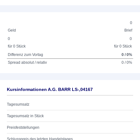
0
Geld
Brief
0
0
für 0 Stück
für 0 Stück
Differenz zum Vortag
0 / 0%
Spread absolut / relativ
0 / 0%
Kursinformationen A.G. BARR LS-,04167
Tagesumsatz
Tagesumsatz in Stück
Preisfeststellungen
Schlusspreis des letzten Handelstages