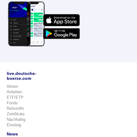
live.deutsche-
boerse.com
Aktien
Anleihen
ETF/ETP
Fonds
Rohstoffe
Zertifikate
Nachhaltig
Einstieg
News