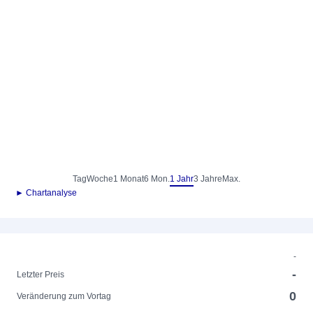
Tag
Woche
1 Monat
6 Mon.
1 Jahr
3 Jahre
Max.
► Chartanalyse
-
-
Letzter Preis
0
Veränderung zum Vortag