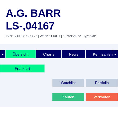
A.G. BARR
LS-,04167
ISIN: GB00B6XZKY75
| WKN: A1JXU7
| Kürzel: AF72
| Typ: Aktie
Übersicht
Charts
News
Kennzahlen
◄
►
Frankfurt
Watchlist
Portfolio
Kaufen
Verkaufen