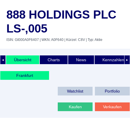
888 HOLDINGS PLC
LS-,005
ISIN: GI000A0F6407
| WKN: A0F640
| Kürzel: C8V
| Typ: Aktie
Übersicht
Charts
News
Kennzahlen
◄
►
Frankfurt
Watchlist
Portfolio
Kaufen
Verkaufen