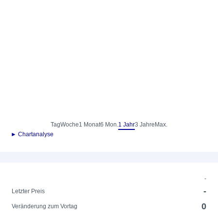
Tag
Woche
1 Monat
6 Mon.
1 Jahr
3 Jahre
Max.
► Chartanalyse
-
-
Letzter Preis
0
Veränderung zum Vortag