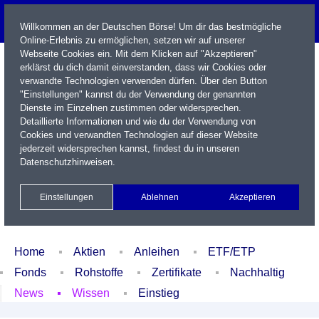
Willkommen an der Deutschen Börse! Um dir das bestmögliche
Online-Erlebnis zu ermöglichen, setzen wir auf unserer
Webseite Cookies ein. Mit dem Klicken auf "Akzeptieren"
erklärst du dich damit einverstanden, dass wir Cookies oder
verwandte Technologien verwenden dürfen. Über den Button
"Einstellungen" kannst du der Verwendung der genannten
Dienste im Einzelnen zustimmen oder widersprechen.
Detaillierte Informationen und wie du der Verwendung von
Cookies und verwandten Technologien auf dieser Website
Name / WKN / ISIN / Kürzel
jederzeit widersprechen kannst, findest du in unseren
Datenschutzhinweisen
.
Newsletter
Kontakt
English
Einstellungen
Ablehnen
Akzeptieren
Xetra Realtime
Watchlist
Portfolio
Login
Home
Aktien
Anleihen
ETF/ETP
Fonds
Rohstoffe
Zertifikate
Nachhaltig
News
Wissen
Einstieg