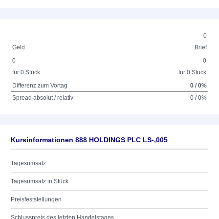
0
Geld
Brief
0
0
für 0 Stück
für 0 Stück
Differenz zum Vortag
0 / 0%
Spread absolut / relativ
0 / 0%
Kursinformationen 888 HOLDINGS PLC LS-,005
Tagesumsatz
Tagesumsatz in Stück
Preisfeststellungen
Schlusspreis des letzten Handelstages