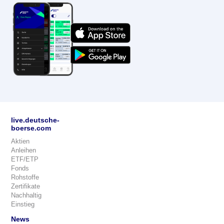
live.deutsche-
boerse.com
Aktien
Anleihen
ETF/ETP
Fonds
Rohstoffe
Zertifikate
Nachhaltig
Einstieg
News