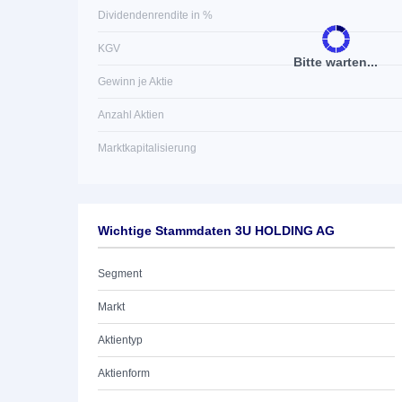
Dividendenrendite in %
KGV
Bitte warten...
Gewinn je Aktie
Anzahl Aktien
Marktkapitalisierung
Wichtige Stammdaten 3U HOLDING AG
Segment
Markt
Aktientyp
Aktienform