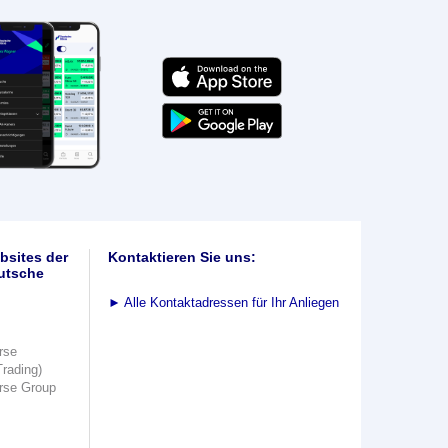
bsites der
Kontaktieren Sie uns:
utsche
►
Alle Kontaktadressen für Ihr Anliegen
rse
Trading)
rse Group