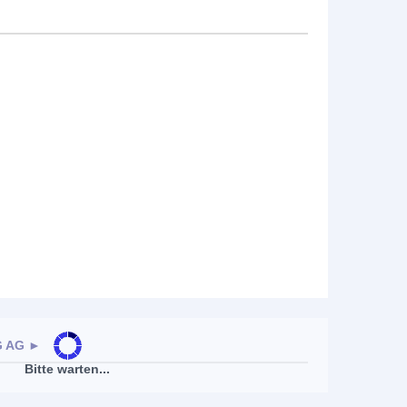
G AG
►
Bitte warten...