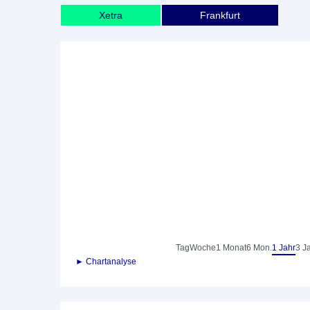
Xetra
Frankfurt
Tag
Woche
1 Monat
6 Mon.
1 Jahr
3 J
► Chartanalyse