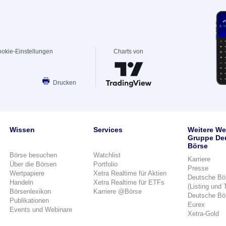
okie-Einstellungen
Charts von
Drucken
Wissen
Services
Weitere We
Gruppe De
Börse
Börse besuchen
Watchlist
Karriere
Über die Börsen
Portfolio
Presse
Wertpapiere
Xetra Realtime für Aktien
Deutsche Bö
Handeln
Xetra Realtime für ETFs
(Listing und 
Börsenlexikon
Karriere @Börse
Deutsche Bö
Publikationen
Eurex
Events und Webinare
Xetra-Gold