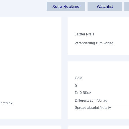
Xetra Realtime
Watchlist
Letzter Preis
Veränderung zum Vortag
Geld
0
für 0 Stück
Differenz zum Vortag
ahre
Max.
Spread absolut / relativ