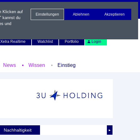
m Klicken auf
Einstellungen
Ablehnen
Akzeptieren
" kannst du
es und
Newsletter
Kontakt
English
Xetra Realtime
Watchlist
Portfolio
Login
News
Wissen
Einstieg
Nachhaltigkeit
►