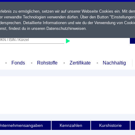
ebnis zu ermöglichen, setzen wir auf unserer Webseite Cookies ein. Mit de
der verwandte Technologien verwenden dürfen. Über den Button "Einstellungen
ersprechen. Detaillierte Informationen und wie du der Verwendung von Cooki
nst, findest du in unseren
Datenschutzhinweisen
.
KN / ISIN / Kürzel
Fonds
Rohstoffe
Zertifikate
Nachhaltig
nternehmensangaben
Kennzahlen
Kurshistorie