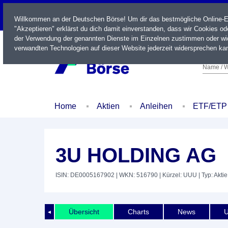
LIVE
Willkommen an der Deutschen Börse! Um dir das bestmögliche Online-Erl
"Akzeptieren" erklärst du dich damit einverstanden, dass wir Cookies o
der Verwendung der genannten Dienste im Einzelnen zustimmen oder wid
verwandten Technologien auf dieser Website jederzeit widersprechen kan
Name / W
Home
Aktien
Anleihen
ETF/ETP
3U HOLDING AG
ISIN: DE0005167902
| WKN: 516790
| Kürzel: UUU
| Typ: Aktie
Übersicht
Charts
News
U
◄