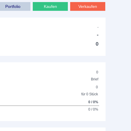
Portfolio
Kaufen
Verkaufen
-
-
0
0
Brief
0
für 0 Stück
0 / 0%
0 / 0%