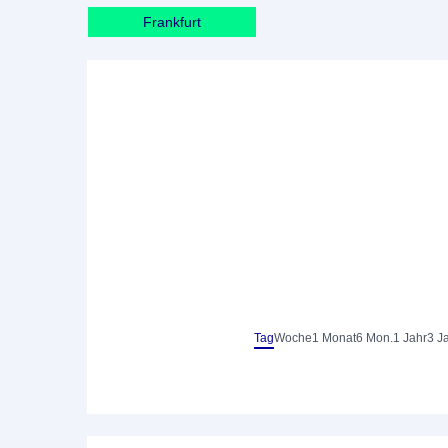
Frankfurt
Tag
Woche
1 Monat
6 Mon.
1 Jahr
3 J