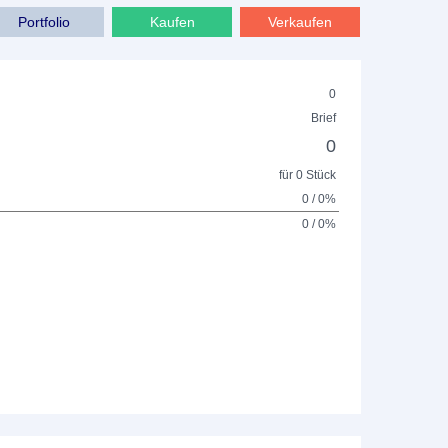
Portfolio
Kaufen
Verkaufen
0
Brief
0
für 0 Stück
0 / 0%
0 / 0%