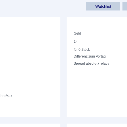
Watchlist
Geld
0
für 0 Stück
Differenz zum Vortag
Spread absolut / relativ
ahre
Max.