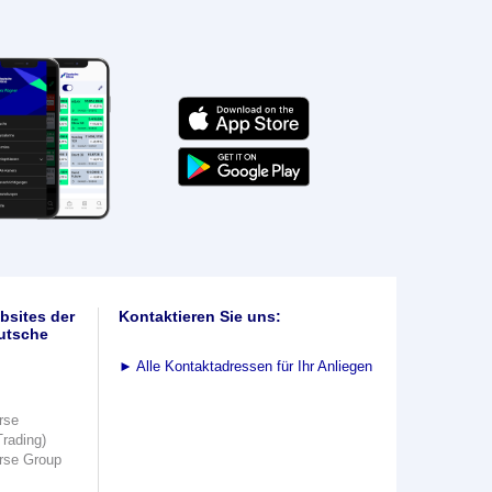
bsites der
Kontaktieren Sie uns:
utsche
►
Alle Kontaktadressen für Ihr Anliegen
rse
Trading)
rse Group