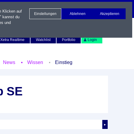
m Klicken auf
Einstellungen
Ablehnen
Akzeptieren
" kannst du
es und
Newsletter
Kontakt
English
Xetra Realtime
Watchlist
Portfolio
Login
News
Wissen
Einstieg
p SE
►