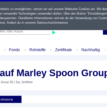
ebnis zu ermöglichen, setzen wir auf unserer Webseite Cookies ein. Mit de
der verwandte Technologien verwenden dürfen. Über den Button "Einstellungen
ersprechen. Detaillierte Informationen und wie du der Verwendung von Cooki
nst, findest du in unseren
Datenschutzhinweisen
.
KN / ISIN / Kürzel
Fonds
Rohstoffe
Zertifikate
Nachhaltig
 auf Marley Spoon Grou
n Group SE
| Typ: Zertifikat
shistorie