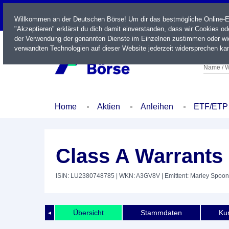
LIVE
Willkommen an der Deutschen Börse! Um dir das bestmögliche Online-Erl
"Akzeptieren" erklärst du dich damit einverstanden, dass wir Cookies o
der Verwendung der genannten Dienste im Einzelnen zustimmen oder wid
verwandten Technologien auf dieser Website jederzeit widersprechen kan
Name / W
Home
Aktien
Anleihen
ETF/ETP
Class A Warrants
ISIN: LU2380748785
| WKN: A3GV8V
| Emittent: Marley Spoo
Übersicht
Stammdaten
Kur
◄