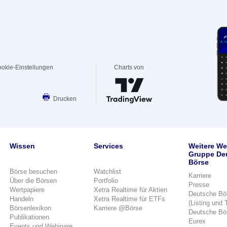
okie-Einstellungen
Charts von
Drucken
Wissen
Services
Weitere We
Gruppe De
Börse
Börse besuchen
Watchlist
Karriere
Über die Börsen
Portfolio
Presse
Wertpapiere
Xetra Realtime für Aktien
Deutsche Bö
Handeln
Xetra Realtime für ETFs
(Listing und 
Börsenlexikon
Karriere @Börse
Deutsche Bö
Publikationen
Eurex
Events und Webinare