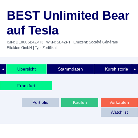
BEST Unlimited Bear
auf Tesla
ISIN: DE000SB4ZPT3
| WKN: SB4ZPT
| Emittent: Société Générale
Effekten GmbH
| Typ: Zertifikat
Übersicht
Stammdaten
Kurshistorie
◄
►
Frankfurt
Portfolio
Kaufen
Verkaufen
Watchlist