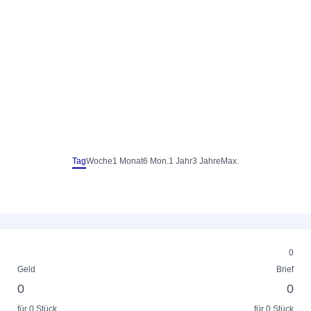
Tag
Woche
1 Monat
6 Mon.
1 Jahr
3 Jahre
Max.
0
Geld
Brief
0
0
für 0 Stück
für 0 Stück