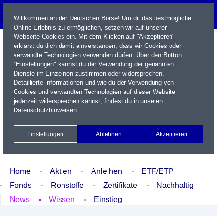
Willkommen an der Deutschen Börse! Um dir das bestmögliche
Online-Erlebnis zu ermöglichen, setzen wir auf unserer
Webseite Cookies ein. Mit dem Klicken auf "Akzeptieren"
erklärst du dich damit einverstanden, dass wir Cookies oder
verwandte Technologien verwenden dürfen. Über den Button
"Einstellungen" kannst du der Verwendung der genannten
Dienste im Einzelnen zustimmen oder widersprechen.
Detaillierte Informationen und wie du der Verwendung von
Cookies und verwandten Technologien auf dieser Website
Name / WKN / ISIN / Kürzel
jederzeit widersprechen kannst, findest du in unseren
Datenschutzhinweisen
.
Newsletter
Kontakt
English
Einstellungen
Ablehnen
Akzeptieren
Xetra Realtime
Watchlist
Portfolio
Login
Home
Aktien
Anleihen
ETF/ETP
Fonds
Rohstoffe
Zertifikate
Nachhaltig
News
Wissen
Einstieg