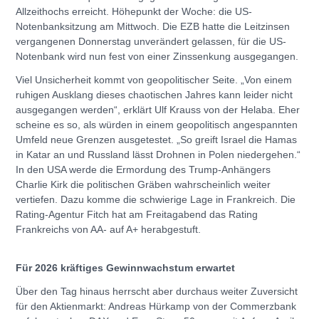
Allzeithochs erreicht. Höhepunkt der Woche: die US-
Notenbanksitzung am Mittwoch. Die EZB hatte die Leitzinsen
vergangenen Donnerstag unverändert gelassen, für die US-
Notenbank wird nun fest von einer Zinssenkung ausgegangen.
Viel Unsicherheit kommt von geopolitischer Seite. „Von einem
ruhigen Ausklang dieses chaotischen Jahres kann leider nicht
ausgegangen werden“, erklärt Ulf Krauss von der Helaba. Eher
scheine es so, als würden in einem geopolitisch angespannten
Umfeld neue Grenzen ausgetestet. „So greift Israel die Hamas
in Katar an und Russland lässt Drohnen in Polen niedergehen.“
In den USA werde die Ermordung des Trump-Anhängers
Charlie Kirk die politischen Gräben wahrscheinlich weiter
vertiefen. Dazu komme die schwierige Lage in Frankreich. Die
Rating-Agentur Fitch hat am Freitagabend das Rating
Frankreichs von AA- auf A+ herabgestuft.
Für 2026 kräftiges Gewinnwachstum erwartet
Über den Tag hinaus herrscht aber durchaus weiter Zuversicht
für den Aktienmarkt: Andreas Hürkamp von der Commerzbank