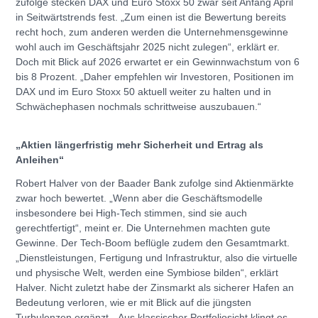
zufolge stecken DAX und Euro Stoxx 50 zwar seit Anfang April
in Seitwärtstrends fest. „Zum einen ist die Bewertung bereits
recht hoch, zum anderen werden die Unternehmensgewinne
wohl auch im Geschäftsjahr 2025 nicht zulegen“, erklärt er.
Doch mit Blick auf 2026 erwartet er ein Gewinnwachstum von 6
bis 8 Prozent. „Daher empfehlen wir Investoren, Positionen im
DAX und im Euro Stoxx 50 aktuell weiter zu halten und in
Schwächephasen nochmals schrittweise auszubauen.“
„Aktien längerfristig mehr Sicherheit und Ertrag als
Anleihen“
Robert Halver von der Baader Bank zufolge sind Aktienmärkte
zwar hoch bewertet. „Wenn aber die Geschäftsmodelle
insbesondere bei High-Tech stimmen, sind sie auch
gerechtfertigt“, meint er. Die Unternehmen machten gute
Gewinne. Der Tech-Boom beflügle zudem den Gesamtmarkt.
„Dienstleistungen, Fertigung und Infrastruktur, also die virtuelle
und physische Welt, werden eine Symbiose bilden“, erklärt
Halver. Nicht zuletzt habe der Zinsmarkt als sicherer Hafen an
Bedeutung verloren, wie er mit Blick auf die jüngsten
Turbulenzen ergänzt. „Aus klassischer Portfoliosicht klingt es