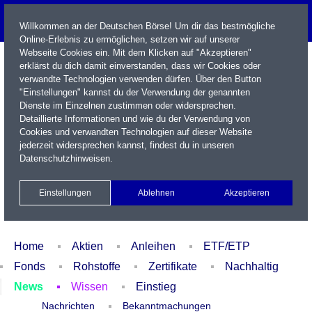
Willkommen an der Deutschen Börse! Um dir das bestmögliche
Online-Erlebnis zu ermöglichen, setzen wir auf unserer
Webseite Cookies ein. Mit dem Klicken auf "Akzeptieren"
erklärst du dich damit einverstanden, dass wir Cookies oder
verwandte Technologien verwenden dürfen. Über den Button
"Einstellungen" kannst du der Verwendung der genannten
Dienste im Einzelnen zustimmen oder widersprechen.
Detaillierte Informationen und wie du der Verwendung von
Cookies und verwandten Technologien auf dieser Website
Name / WKN / ISIN / Kürzel
jederzeit widersprechen kannst, findest du in unseren
Datenschutzhinweisen
.
Newsletter
Kontakt
English
Einstellungen
Ablehnen
Akzeptieren
Xetra Realtime
Watchlist
Portfolio
Login
Home
Aktien
Anleihen
ETF/ETP
Fonds
Rohstoffe
Zertifikate
Nachhaltig
News
Wissen
Einstieg
Nachrichten
Bekanntmachungen