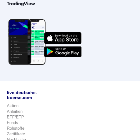
live.deutsche-
boerse.com
Aktien
Anleihen
ETF/ETP
Fonds
Rohstoffe
Zertifikate
Nachhaltig