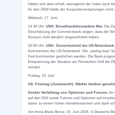
hätten sich aber erholt, wenngleich der Index noch kl
für den ZEW-Saldo der Konjunkturerwartungen nicht 
Mittwoch, 17. Juni
14.30 Uhr.
USA: Einzelhandelsumsätze Mai.
Die Za
Einschätzung der Commerzbank zeigen, dass die Verb
Konsum nicht deutlich eingeschränkt haben.
20.00 Uhr.
USA: Zinsentscheid der US-Notenbank.
Kommentare der US-Notenbank. Der „easing bias“ für
Fed-Kommentar gestrichen werden. Die Bank prognosti
Entspannung der Situation am Persischen Golf die Ölp
würden.
Freitag, 19. Juni
US: Feiertag (Juneteenth): Märkte bleiben gesch
Großer Verfallstag von Optionen und Futures.
An 
auf den DAX sowie Futures und Optionen auf einzelne
daher zu einem hohen Handelsvolumen und stark s
Von Anna-Maria Borse, 15. Juni 2026, © Deutsche B