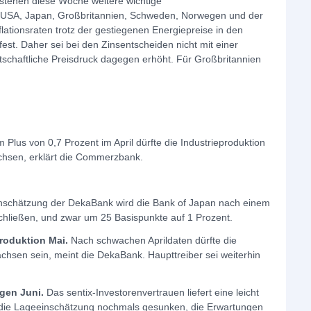
tehen diese Woche weitere wichtige
 USA, Japan, Großbritannien, Schweden, Norwegen und der
lationsraten trotz der gestiegenen Energiepreise in den
est. Daher sei bei den Zinsentscheiden nicht mit einer
schaftliche Preisdruck dagegen erhöht. Für Großbritannien
Plus von 0,7 Prozent im April dürfte die Industrieproduktion
hsen, erklärt die Commerzbank.
schätzung der DekaBank wird die Bank of Japan nach einem
chließen, und zwar um 25 Basispunkte auf 1 Prozent.
roduktion Mai.
Nach schwachen Aprildaten dürfte die
chsen sein, meint die DekaBank. Haupttreiber sei weiterhin
gen Juni.
Das sentix-Investorenvertrauen liefert eine leicht
 sei die Lageeinschätzung nochmals gesunken, die Erwartungen