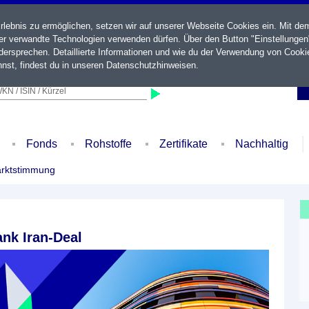
ebnis zu ermöglichen, setzen wir auf unserer Webseite Cookies ein. Mit de
der verwandte Technologien verwenden dürfen. Über den Button "Einstellungen
ersprechen. Detaillierte Informationen und wie du der Verwendung von Cooki
nst, findest du in unseren
Datenschutzhinweisen
.
KN / ISIN / Kürzel
Fonds
Rohstoffe
Zertifikate
Nachhaltig
rktstimmung
nk Iran-Deal