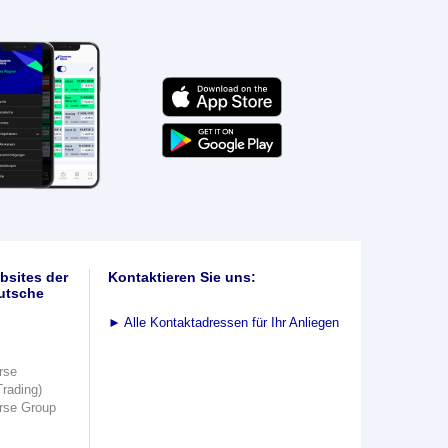
bsites der
Kontaktieren Sie uns:
utsche
►
Alle Kontaktadressen für Ihr Anliegen
rse
Trading)
rse Group