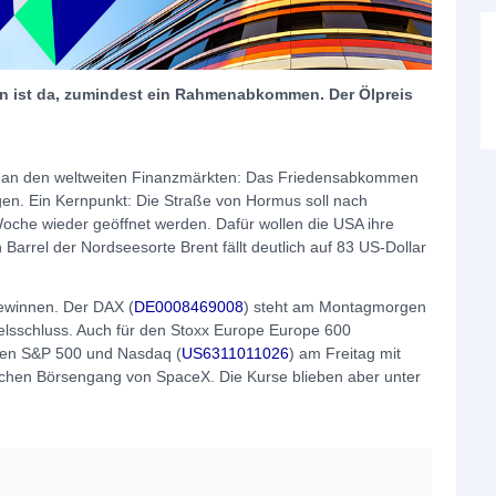
an ist da, zumindest ein Rahmenabkommen. Der Ölpreis
 an den weltweiten Finanzmärkten: Das Friedensabkommen
gen. Ein Kernpunkt: Die Straße von Hormus soll nach
che wieder geöffnet werden. Dafür wollen die USA ihre
 Barrel der Nordseesorte Brent fällt deutlich auf 83 US-Dollar
Gewinnen. Der DAX (
DE0008469008
) steht am Montagmorgen
lsschluss. Auch für den Stoxx Europe Europe 600
tten S&P 500 und Nasdaq (
US6311011026
) am Freitag mit
ichen Börsengang von SpaceX. Die Kurse blieben aber unter