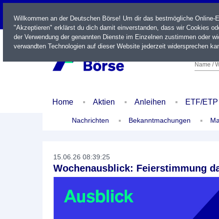
LIVE
Willkommen an der Deutschen Börse! Um dir das bestmögliche Online-Erl
"Akzeptieren" erklärst du dich damit einverstanden, dass wir Cookies o
der Verwendung der genannten Dienste im Einzelnen zustimmen oder wid
verwandten Technologien auf dieser Website jederzeit widersprechen kan
Name / W
Home
Aktien
Anleihen
ETF/ETP
Nachrichten
Bekanntmachungen
Ma
15.06.26 08:39:25
Wochenausblick: Feierstimmung da