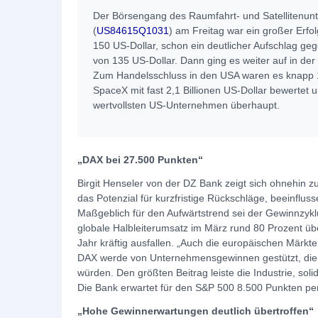
Der Börsengang des Raumfahrt- und Satellitenu
(
US84615Q1031
) am Freitag war ein großer Erfol
150 US-Dollar, schon ein deutlicher Aufschlag g
von 135 US-Dollar. Dann ging es weiter auf in der
Zum Handelsschluss in den USA waren es knapp 1
SpaceX mit fast 2,1 Billionen US-Dollar bewertet 
wertvollsten US-Unternehmen überhaupt.
„DAX bei 27.500 Punkten“
Birgit Henseler von der DZ Bank zeigt sich ohnehin z
das Potenzial für kurzfristige Rückschläge, beeinflussen
Maßgeblich für den Aufwärtstrend sei der Gewinnzykl
globale Halbleiterumsatz im März rund 80 Prozent 
Jahr kräftig ausfallen. „Auch die europäischen Märkt
DAX werde von Unternehmensgewinnen gestützt, die 
würden. Den größten Beitrag leiste die Industrie, so
Die Bank erwartet für den S&P 500 8.500 Punkten pe
„Hohe Gewinnerwartungen deutlich übertroffen“