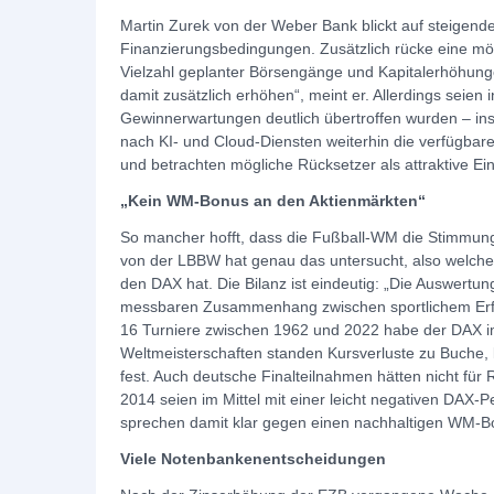
Martin Zurek von der Weber Bank blickt auf steigende
Finanzierungsbedingungen. Zusätzlich rücke eine mög
Vielzahl geplanter Börsengänge und Kapitalerhöhung
damit zusätzlich erhöhen“, meint er. Allerdings seien
Gewinnerwartungen deutlich übertroffen wurden – i
nach KI- und Cloud-Diensten weiterhin die verfügbaren
und betrachten mögliche Rücksetzer als attraktive Ei
„Kein WM-Bonus an den Aktienmärkten“
So mancher hofft, dass die Fußball-WM die Stimmung
von der LBBW hat genau das untersucht, also welche
den DAX hat. Die Bilanz ist eindeutig: „Die Auswertun
messbaren Zusammenhang zwischen sportlichem Erfol
16 Turniere zwischen 1962 und 2022 habe der DAX im
Weltmeisterschaften standen Kursverluste zu Buche, le
fest. Auch deutsche Finalteilnahmen hätten nicht für
2014 seien im Mittel mit einer leicht negativen DAX
sprechen damit klar gegen einen nachhaltigen WM-B
Viele Notenbankenentscheidungen