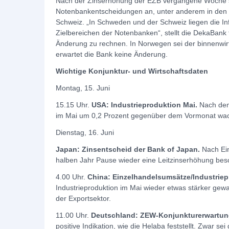
Nach der Zinserhöhung der EZB vergangene Woche s
Notenbankentscheidungen an, unter anderem in den
Schweiz. „In Schweden und der Schweiz liegen die Inf
Zielbereichen der Notenbanken“, stellt die DekaBank f
Änderung zu rechnen. In Norwegen sei der binnenwirt
erwartet die Bank keine Änderung.
Wichtige Konjunktur- und Wirtschaftsdaten
Montag, 15. Juni
15.15 Uhr.
USA: Industrieproduktion Mai.
Nach dem 
im Mai um 0,2 Prozent gegenüber dem Vormonat wac
Dienstag, 16. Juni
Japan: Zinsentscheid der Bank of Japan.
Nach Ein
halben Jahr Pause wieder eine Leitzinserhöhung bes
4.00 Uhr.
China: Einzelhandelsumsätze/Industriep
Industrieproduktion im Mai wieder etwas stärker gewa
der Exportsektor.
11.00 Uhr.
Deutschland: ZEW-Konjunkturerwartun
positive Indikation, wie die Helaba feststellt. Zwar