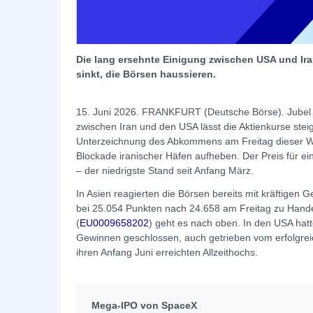
Die lang ersehnte Einigung zwischen USA und Ir
sinkt, die Börsen haussieren.
15. Juni 2026. FRANKFURT (Deutsche Börse). Jubel
zwischen Iran und den USA lässt die Aktienkurse stei
Unterzeichnung des Abkommens am Freitag dieser Wo
Blockade iranischer Häfen aufheben. Der Preis für ein
– der niedrigste Stand seit Anfang März.
In Asien reagierten die Börsen bereits mit kräftigen 
bei 25.054 Punkten nach 24.658 am Freitag zu Hande
(
EU0009658202
) geht es nach oben. In den USA ha
Gewinnen geschlossen, auch getrieben vom erfolgre
ihren Anfang Juni erreichten Allzeithochs.
Mega-IPO von SpaceX