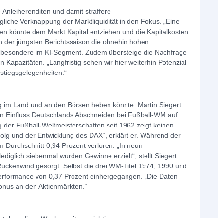
 Anleiherenditen und damit straffere
liche Verknappung der Marktliquidität in den Fokus. „Eine
en könnte dem Markt Kapital entziehen und die Kapitalkosten
 in der jüngsten Berichtssaison die ohnehin hohen
nsbesondere im KI-Segment. Zudem übersteige die Nachfrage
 Kapazitäten. „Langfristig sehen wir hier weiterhin Potenzial
nstiegsgelegenheiten.“
 im Land und an den Börsen heben könnte. Martin Siegert
n Einfluss Deutschlands Abschneiden bei Fußball-WM auf
g der Fußball-Weltmeisterschaften seit 1962 zeigt keinen
g und der Entwicklung des DAX“, erklärt er. Während der
 Durchschnitt 0,94 Prozent verloren. „In neun
diglich siebenmal wurden Gewinne erzielt“, stellt Siegert
 Rückenwind gesorgt. Selbst die drei WM-Titel 1974, 1990 und
-Performance von 0,37 Prozent einhergegangen. „Die Daten
onus an den Aktienmärkten.“