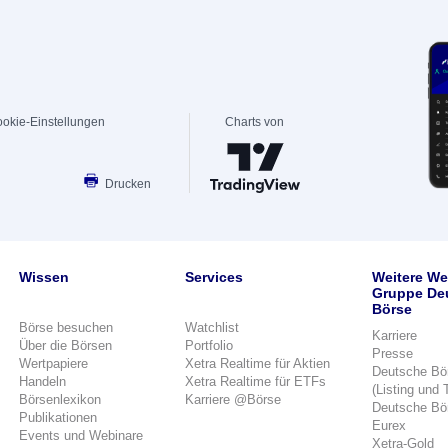
okie-Einstellungen
Charts von
Drucken
Wissen
Services
Weitere We
Gruppe De
Börse
Börse besuchen
Watchlist
Karriere
Über die Börsen
Portfolio
Presse
Wertpapiere
Xetra Realtime für Aktien
Deutsche Bö
Handeln
Xetra Realtime für ETFs
(Listing und 
Börsenlexikon
Karriere @Börse
Deutsche Bö
Publikationen
Eurex
Events und Webinare
Xetra-Gold