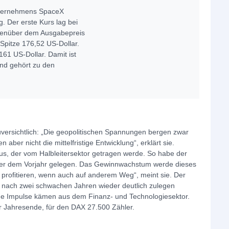
nternehmens SpaceX
g. Der erste Kurs lag bei
egenüber dem Ausgabepreis
 Spitze 176,52 US-Dollar.
61 US-Dollar. Damit ist
und gehört zu den
uversichtlich: „Die geopolitischen Spannungen bergen zwar
 aber nicht die mittelfristige Entwicklung“, erklärt sie.
us, der vom Halbleitersektor getragen werde. So habe der
über dem Vorjahr gelegen. Das Gewinnwachstum werde dieses
e profitieren, wenn auch auf anderem Weg“, meint sie. Der
nach zwei schwachen Jahren wieder deutlich zulegen
lide Impulse kämen aus dem Finanz- und Technologiesektor.
r Jahresende, für den DAX 27.500 Zähler.