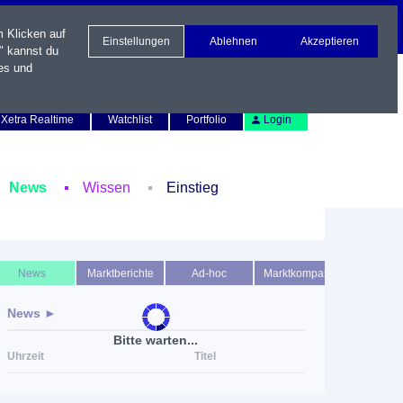
m Klicken auf
Einstellungen
Ablehnen
Akzeptieren
" kannst du
es und
Newsletter
Kontakt
English
Xetra Realtime
Watchlist
Portfolio
Login
News
Wissen
Einstieg
News
Marktberichte
Ad-hoc
Marktkompass
News ►
Bitte warten...
Uhrzeit
Titel