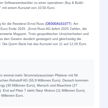
 Softwareentwickler zu einer operativen ‚Buy & Build‘-
uy“ mit einem Kursziel von 10,50 Euro.
 für die Reederei Ernst Russ (
DE000A161077
). Am
 Euro Ende 2025. „Ernst Russ AG liefert 2025 Zahlen, die
benwerte Magazin. Trotz geopolitischer Unsicherheiten und
 den Gewinn deutlich gesteigert und gleichzeitig die
. Die Quirin Bank hat das Kursziel von 11 auf 12,50 Euro
z einmal mehr Stromnetzausrüster Pfisterer mit 56
utschen Rohstoff AG (55,9 Millionen Euro). Danach kommen
ergy (30 Millionen Euro), Mensch und Maschine (27
. Erst auf Platz 7 steht Steyr Motors (11 Millionen Euro),
 Millionen Euro.