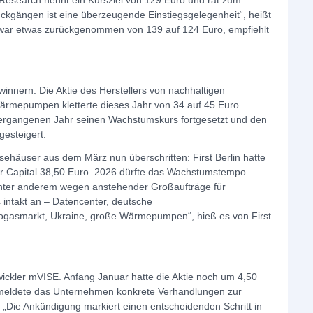
B Research nennt ein Kursziel von 129 Euro und rät zum
ckgängen ist eine überzeugende Einstiegsgelegenheit“, heißt
 zwar etwas zurückgenommen von 139 auf 124 Euro, empfiehlt
winnern. Die Aktie des Herstellers von nachhaltigen
rmepumpen kletterte dieses Jahr von 34 auf 45 Euro.
 vergangenen Jahr seinen Wachstumskurs fortgesetzt und den
gesteigert.
ysehäuser aus dem März nun überschritten: First Berlin hatte
 Capital 38,50 Euro. 2026 dürfte das Wachstumstempo
nter anderem wegen anstehender Großaufträge für
 intakt an – Datencenter, deutsche
ogasmarkt, Ukraine, große Wärmepumpen“, hieß es von First
twickler mVISE. Anfang Januar hatte die Aktie noch um 4,50
e meldete das Unternehmen konkrete Verhandlungen zur
 „Die Ankündigung markiert einen entscheidenden Schritt in