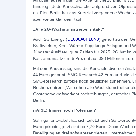
Analysehäuser halten die Aktie für viel zu billig: MW
Einstieg. „Jede Kursschwäche aufgrund von Ölpreisrü
es. First Berlin hat das Kursziel vergangene Woche
aber weiter klar den Kauf.
„Alle 2G-Wachstumstreiber intakt“
Auch 2G Energy (
DE000A0HL8N9
) gehört zu den Ge
Kraftwerken, Kraft-Wärme-Kopplungs-Anlagen und Wä
Jüngster Auslöser: gute Zahlen für 2025. 2G hat im
Konzernumsatz um 6 Prozent auf 398 Millionen Euro 
Mit dem Kursanstieg sind die Kursziele diverser Anal
44 Euro genannt, SMC-Research 42 Euro und Metzler
SMC-Research zufolge noch deutlicher zunehmen, u
Rechenzentren. „Wir sehen alle Wachstumstreiber als
Gasreservekraftwerkeausschreibungen, deutscher Bi
Berlin.
mVISE: Immer noch Potenzial?
Sehr gut entwickelt hat sich zuletzt auch Softwareen
Euro gekostet, jetzt sind es 7,70 Euro. Diese Woch
Beteiligung an drei softwarezentrierten Unternehmen.