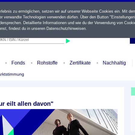
ebnis zu ermöglichen, setzen wir auf unserer Webseite Cookies ein. Mit de
der verwandte Technologien verwenden dürfen. Über den Button "Einstellungen
ersprechen. Detaillierte Informationen und wie du der Verwendung von Cooki
nst, findest du in unseren
Datenschutzhinweisen
.
KN / ISIN / Kürzel
Fonds
Rohstoffe
Zertifikate
Nachhaltig
rktstimmung
r eilt allen davon"