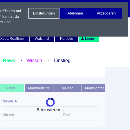
m Klicken auf
Einstellungen
Ablehnen
Akzeptieren
" kannst du
es und
Newsletter
Kontakt
English
Xetra Realtime
Watchlist
Portfolio
Login
News
Wissen
Einstieg
News
Marktberichte
Ad-hoc
Marktkompass
News ►
Bitte warten...
Uhrzeit
Titel