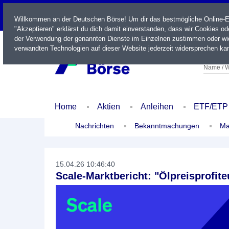
LIVE
Willkommen an der Deutschen Börse! Um dir das bestmögliche Online-Erl
"Akzeptieren" erklärst du dich damit einverstanden, dass wir Cookies o
der Verwendung der genannten Dienste im Einzelnen zustimmen oder wid
verwandten Technologien auf dieser Website jederzeit widersprechen kan
Name / W
Home
Aktien
Anleihen
ETF/ETP
Nachrichten
Bekanntmachungen
Ma
15.04.26 10:46:40
Scale-Marktbericht: "Ölpreisprofiteu