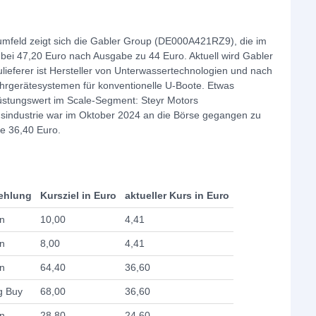
umfeld zeigt sich die Gabler Group (DE000A421RZ9), die im
 bei 47,20 Euro nach Ausgabe zu 44 Euro. Aktuell wird Gabler
ieferer ist Hersteller von Unterwassertechnologien und nach
hrgerätesystemen für konventionelle U-Boote. Etwas
üstungswert im Scale-Segment: Steyr Motors
industrie war im Oktober 2024 an die Börse gegangen zu
ie 36,40 Euro.
ehlung
Kursziel in Euro
aktueller Kurs in Euro
n
10,00
4,41
n
8,00
4,41
n
64,40
36,60
g Buy
68,00
36,60
n
28,80
24,60