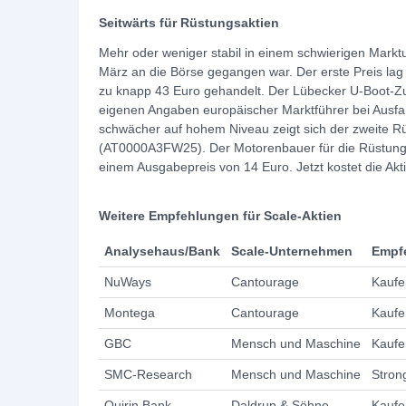
Seitwärts für Rüstungsaktien
Mehr oder weniger stabil in einem schwierigen Markt
März an die Börse gegangen war. Der erste Preis lag
zu knapp 43 Euro gehandelt. Der Lübecker U-Boot-Zul
eigenen Angaben europäischer Marktführer bei Ausfa
schwächer auf hohem Niveau zeigt sich der zweite R
(AT0000A3FW25). Der Motorenbauer für die Rüstungs
einem Ausgabepreis von 14 Euro. Jetzt kostet die Akt
Weitere Empfehlungen für Scale-Aktien
Analysehaus/Bank
Scale-Unternehmen
Empf
NuWays
Cantourage
Kaufe
Montega
Cantourage
Kaufe
GBC
Mensch und Maschine
Kaufe
SMC-Research
Mensch und Maschine
Stron
Quirin Bank
Daldrup & Söhne
Kaufe