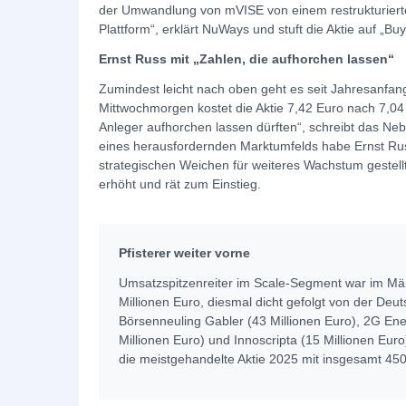
der Umwandlung von mVISE von einem restrukturierten
Plattform“, erklärt NuWays und stuft die Aktie auf „B
Ernst Russ mit „Zahlen, die aufhorchen lassen“
Zumindest leicht nach oben geht es seit Jahresanfang
Mittwochmorgen kostet die Aktie 7,42 Euro nach 7,04
Anleger aufhorchen lassen dürften“, schreibt das Ne
eines herausfordernden Marktumfelds habe Ernst Russ
strategischen Weichen für weiteres Wachstum gestellt
erhöht und rät zum Einstieg.
Pfisterer weiter vorne
Umsatzspitzenreiter im Scale-Segment war im Mär
Millionen Euro, diesmal dicht gefolgt von der De
Börsenneuling Gabler (43 Millionen Euro), 2G En
Millionen Euro) und Innoscripta (15 Millionen Euro)
die meistgehandelte Aktie 2025 mit insgesamt 450