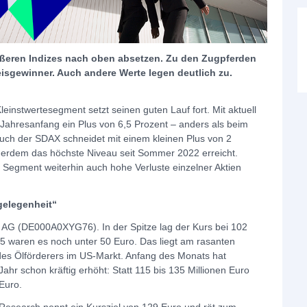
ßeren Indizes nach oben absetzen. Zu den Zugpferden
isgewinner. Auch andere Werte legen deutlich zu.
instwertesegment setzt seinen guten Lauf fort. Mit aktuell
t Jahresanfang ein Plus von 6,5 Prozent – anders als beim
uch der SDAX schneidet mit einem kleinen Plus von 2
ußerdem das höchste Niveau seit Sommer 2022 erreicht.
 Segment weiterhin auch hohe Verluste einzelner Aktien
gelegenheit“
f AG (DE000A0XYG76). In der Spitze lag der Kurs bei 102
 waren es noch unter 50 Euro. Das liegt am rasanten
des Ölförderers im US-Markt. Anfang des Monats hat
hr schon kräftig erhöht: Statt 115 bis 135 Millionen Euro
 Euro.