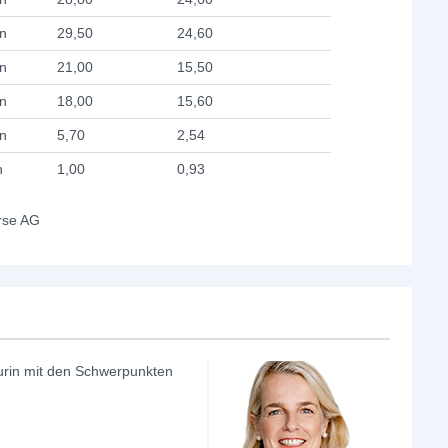
n
29,50
24,60
n
21,00
15,50
n
18,00
15,60
n
5,70
2,54
n
1,00
0,93
rse AG
eurin mit den Schwerpunkten