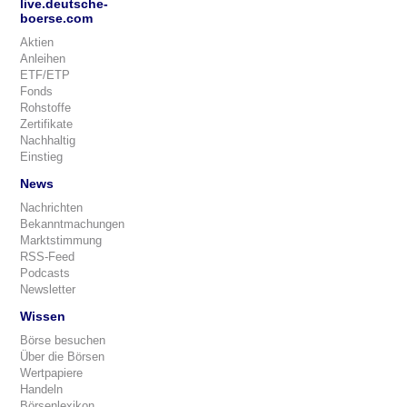
live.deutsche-
boerse.com
Aktien
Anleihen
ETF/ETP
Fonds
Rohstoffe
Zertifikate
Nachhaltig
Einstieg
News
Nachrichten
Bekanntmachungen
Marktstimmung
RSS-Feed
Podcasts
Newsletter
Wissen
Börse besuchen
Über die Börsen
Wertpapiere
Handeln
Börsenlexikon