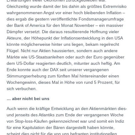
Gleichzeitig wurde damit der bis dahin als größtes Extremrisiko
wahrgenommenen Angst vor einer hoch bleibenden Inflation –
dies ergab die gestern veröffentlichte Fondsmanagerumfrage
der Bank of America für den Monat November – ein massiver
Dämpfer versetzt. Die daraus resultierende Hoffnung vieler
Akteure, der Höhepunkt der Inflationsentwicklung in den USA
könnte möglicherweise hinter uns liegen, bekam regelrecht
Flügel. Nicht nur Aktien haussierten, sondern auch andere
Märkte wie US-Staatsanleihen oder auch der Euro gegenüber
dem US-Dollar reagierten deutlich, mitunter auch heftig. Am
Ende konnte auch der DAX seit unserer vergangenen
Stimmungserhebung zum fünften Mal hintereinander einen
Wochengewinn, dieses Mal in Höhe von rund 5 Prozent, für
sich verbuchen.
… aber nicht bei uns
Auch wenn die kräftige Entwicklung an den Aktienmärkten dies-
und jenseits des Atlantiks zum Ende der vergangenen Woche
von Stop-loss-Käufen gekennzeichnet war und somit ein Indiz
für eine Kapitulation der Bären dargestellt haben könnte,
scheint dies nicht für die von uns befragten institutionellen