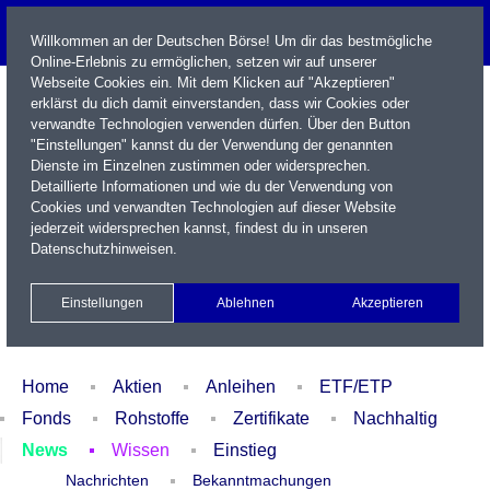
Willkommen an der Deutschen Börse! Um dir das bestmögliche
Online-Erlebnis zu ermöglichen, setzen wir auf unserer
Webseite Cookies ein. Mit dem Klicken auf "Akzeptieren"
erklärst du dich damit einverstanden, dass wir Cookies oder
verwandte Technologien verwenden dürfen. Über den Button
"Einstellungen" kannst du der Verwendung der genannten
Dienste im Einzelnen zustimmen oder widersprechen.
Detaillierte Informationen und wie du der Verwendung von
Cookies und verwandten Technologien auf dieser Website
Name / WKN / ISIN / Kürzel
jederzeit widersprechen kannst, findest du in unseren
Datenschutzhinweisen
.
Newsletter
Kontakt
English
Einstellungen
Ablehnen
Akzeptieren
Xetra Realtime
Watchlist
Portfolio
Login
Home
Aktien
Anleihen
ETF/ETP
Fonds
Rohstoffe
Zertifikate
Nachhaltig
News
Wissen
Einstieg
Nachrichten
Bekanntmachungen