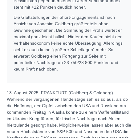
Pessimisten gegenüberstehen. Deren Sentiment-Index
steht mit +12 Punkten deutlich höher.
Die Glattstellungen der Short-Engagements ist nach
Ansicht von Joachim Goldberg größtenteils ohne
Gewinne geschehen. Die Stimmung der Profis wertet er
maximal ganz leicht bullish. Hinter den Käufen sieht der
Verhaltensökonom keine echte Überzeugung. Allerdings
sieht er auch keine “größere Schieflagen” mehr. So
erwartet Goldberg einen Fortgang zur Seite mit
potentieller Nachfrage ab 23.750/23.800 Punkten und
kaum Kraft nach oben.
13. August 2025. FRANKFURT (Goldberg & Goldberg).
Während der vergangenen Handelstage sah es so aus, als ob
die Hoffnung, der Gipfel zwischen den USA und Russland am
kommenden Freitag in Alaska könne zu einem Waffenstillstand
im Ukraine-Krieg führen, für frische Nachfrage nach Aktien
hierzulande gesorgt habe. Möglicherweise lassen aber auch die
neuen Höchststände von S&P 500 und Nasdaq in den USA die
Kauffreude beim DAX neu erwachen. Doch bereits zuvor, nach