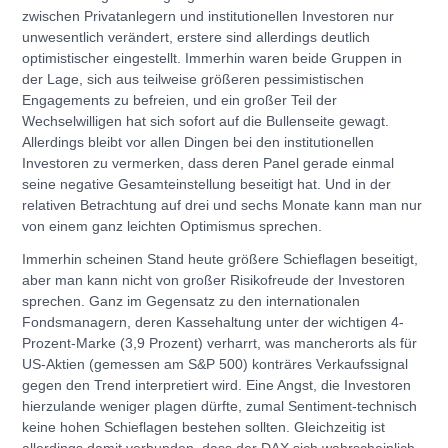
zwischen Privatanlegern und institutionellen Investoren nur
unwesentlich verändert, erstere sind allerdings deutlich
optimistischer eingestellt. Immerhin waren beide Gruppen in
der Lage, sich aus teilweise größeren pessimistischen
Engagements zu befreien, und ein großer Teil der
Wechselwilligen hat sich sofort auf die Bullenseite gewagt.
Allerdings bleibt vor allen Dingen bei den institutionellen
Investoren zu vermerken, dass deren Panel gerade einmal
seine negative Gesamteinstellung beseitigt hat. Und in der
relativen Betrachtung auf drei und sechs Monate kann man nur
von einem ganz leichten Optimismus sprechen.
Immerhin scheinen Stand heute größere Schieflagen beseitigt,
aber man kann nicht von großer Risikofreude der Investoren
sprechen. Ganz im Gegensatz zu den internationalen
Fondsmanagern, deren Kassehaltung unter der wichtigen 4-
Prozent-Marke (3,9 Prozent) verharrt, was mancherorts als für
US-Aktien (gemessen am S&P 500) konträres Verkaufssignal
gegen den Trend interpretiert wird. Eine Angst, die Investoren
hierzulande weniger plagen dürfte, zumal Sentiment-technisch
keine hohen Schieflagen bestehen sollten. Gleichzeitig ist
allerdings damit verbunden, dass der DAX sich wahrscheinlich