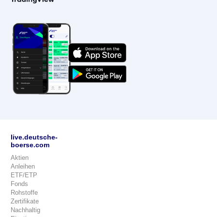
live.deutsche-
boerse.com
Aktien
Anleihen
ETF/ETP
Fonds
Rohstoffe
Zertifikate
Nachhaltig