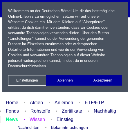
Willkommen an der Deutschen Börse! Um dir das bestmögliche
Online-Erlebnis zu ermöglichen, setzen wir auf unserer
Webseite Cookies ein. Mit dem Klicken auf "Akzeptieren"
erklärst du dich damit einverstanden, dass wir Cookies oder
verwandte Technologien verwenden dürfen. Über den Button
"Einstellungen" kannst du der Verwendung der genannten
Dienste im Einzelnen zustimmen oder widersprechen.
Detaillierte Informationen und wie du der Verwendung von
Cookies und verwandten Technologien auf dieser Website
Name / WKN / ISIN / Kürzel
jederzeit widersprechen kannst, findest du in unseren
Datenschutzhinweisen
.
Newsletter
Kontakt
English
Einstellungen
Ablehnen
Akzeptieren
Xetra Realtime
Watchlist
Portfolio
Login
Home
Aktien
Anleihen
ETF/ETP
Fonds
Rohstoffe
Zertifikate
Nachhaltig
News
Wissen
Einstieg
Nachrichten
Bekanntmachungen