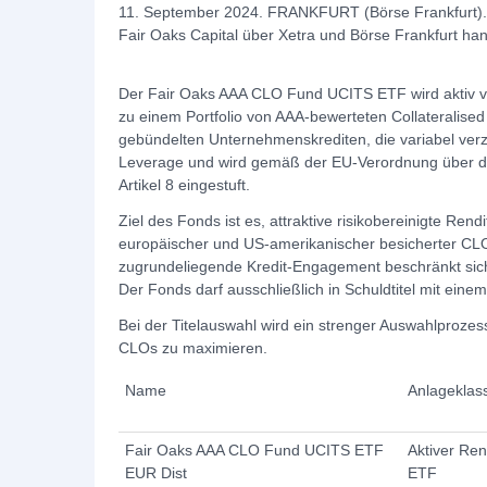
11. September 2024. FRANKFURT (Börse Frankfurt). S
Fair Oaks Capital über Xetra und Börse Frankfurt ha
Der Fair Oaks AAA CLO Fund UCITS ETF wird aktiv ve
zu einem Portfolio von AAA-bewerteten Collateralised
gebündelten Unternehmenskrediten, die variabel verzi
Leverage und wird gemäß der EU-Verordnung über di
Artikel 8 eingestuft.
Ziel des Fonds ist es, attraktive risikobereinigte Rend
europäischer und US-amerikanischer besicherter CLOs
zugrundeliegende Kredit-Engagement beschränkt si
Der Fonds darf ausschließlich in Schuldtitel mit einem
Bei der Titelauswahl wird ein strenger Auswahlproze
CLOs zu maximieren.
Name
Anlageklas
Fair Oaks AAA CLO Fund UCITS ETF
Aktiver Ren
EUR Dist
ETF