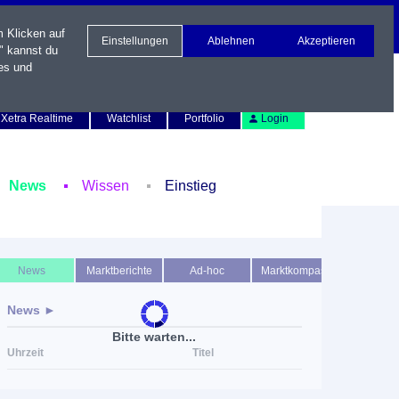
m Klicken auf
Einstellungen
Ablehnen
Akzeptieren
" kannst du
es und
Newsletter
Kontakt
English
Xetra Realtime
Watchlist
Portfolio
Login
News
Wissen
Einstieg
News
Marktberichte
Ad-hoc
Marktkompass
News ►
Bitte warten...
Uhrzeit
Titel