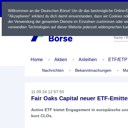
LIVE
Willkommen an der Deutschen Börse! Um dir das bestmögliche Online-Erl
"Akzeptieren" erklärst du dich damit einverstanden, dass wir Cookies o
der Verwendung der genannten Dienste im Einzelnen zustimmen oder wid
verwandten Technologien auf dieser Website jederzeit widersprechen kan
Name / W
Home
Aktien
Anleihen
ETF/ETP
Nachrichten
Bekanntmachungen
Ma
11.09.24 12:57:50
Fair Oaks Capital neuer ETF-Emitte
Active ETF bietet Engagement in europäische und
kurz CLOs.