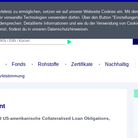
ebnis zu ermöglichen, setzen wir auf unserer Webseite Cookies ein. Mit de
der verwandte Technologien verwenden dürfen. Über den Button "Einstellungen
ersprechen. Detaillierte Informationen und wie du der Verwendung von Cooki
nst, findest du in unseren
Datenschutzhinweisen
.
KN / ISIN / Kürzel
Fonds
Rohstoffe
Zertifikate
Nachhaltig
rktstimmung
nt
 US-amerikanische Collateralised Loan Obligations,