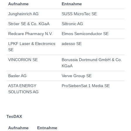
Aufnahme
Entnahme
Jungheinrich AG
SUSS MicroTec SE
Ströer SE & Co. KGaA
Siltronic AG
Redcare Pharmacy N.V.
Elmos Semiconductor SE
LPKF Laser & Electronics
adesso SE
SE
VINCORION SE
Borussia Dortmund GmbH & Co.
KGaA
Basler AG
Verve Group SE
ASTA ENERGY
ProSiebenSat.1 Media SE
SOLUTIONS AG
TecDAX
Aufnahme
Entnahme