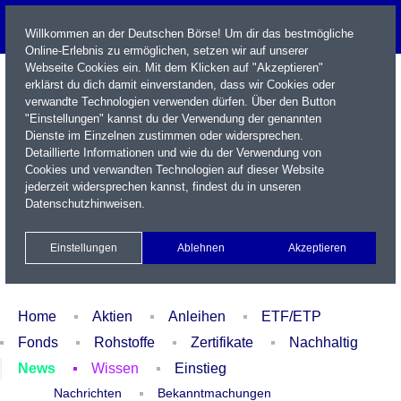
Willkommen an der Deutschen Börse! Um dir das bestmögliche
Online-Erlebnis zu ermöglichen, setzen wir auf unserer
Webseite Cookies ein. Mit dem Klicken auf "Akzeptieren"
erklärst du dich damit einverstanden, dass wir Cookies oder
verwandte Technologien verwenden dürfen. Über den Button
"Einstellungen" kannst du der Verwendung der genannten
Dienste im Einzelnen zustimmen oder widersprechen.
Detaillierte Informationen und wie du der Verwendung von
Cookies und verwandten Technologien auf dieser Website
Name / WKN / ISIN / Kürzel
jederzeit widersprechen kannst, findest du in unseren
Datenschutzhinweisen
.
Newsletter
Kontakt
English
Einstellungen
Ablehnen
Akzeptieren
Xetra Realtime
Watchlist
Portfolio
Login
Home
Aktien
Anleihen
ETF/ETP
Fonds
Rohstoffe
Zertifikate
Nachhaltig
News
Wissen
Einstieg
Nachrichten
Bekanntmachungen