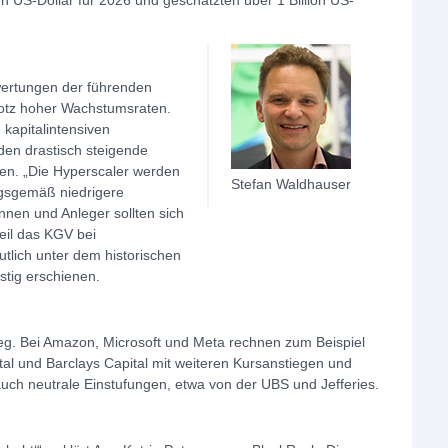
n US-Dollar für 2026 und geschätzten über 1 Billion US-
“
ewertungen der führenden
otz hoher Wachstumsraten.
kapitalintensiven
en drastisch steigende
en. „Die Hyperscaler werden
Stefan Waldhauser
ngsgemäß niedrigere
nen und Anleger sollten sich
weil das KGV bei
tlich unter dem historischen
stig erschienen.
ieg. Bei Amazon, Microsoft und Meta rechnen zum Beispiel
l und Barclays Capital mit weiteren Kursanstiegen und
auch neutrale Einstufungen, etwa von der UBS und Jefferies.