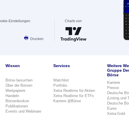
okie-Einstellungen
Charts von
Drucken
Wissen
Services
Weitere We
Gruppe De
Börse
Börse besuchen
Watchlist
Karriere
Über die Börsen
Portfolio
Presse
Wertpapiere
Xetra Realtime für Aktien
Deutsche Bö
Handeln
Xetra Realtime für ETFs
(Listing und 
Börsenlexikon
Karriere @Börse
Deutsche Bö
Publikationen
Eurex
Events und Webinare
Xetra-Gold