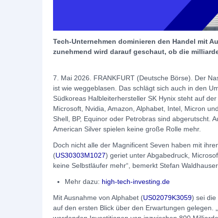
Tech-Unternehmen dominieren den Handel mit Au
zunehmend wird darauf geschaut, ob die milliard
7. Mai 2026. FRANKFURT (Deutsche Börse). Der Na
ist wie weggeblasen. Das schlägt sich auch in den U
Südkoreas Halbleiterhersteller SK Hynix steht auf de
Microsoft, Nvidia, Amazon, Alphabet, Intel, Micron u
Shell, BP, Equinor oder Petrobras sind abgerutscht.
American Silver spielen keine große Rolle mehr.
Doch nicht alle der Magnificent Seven haben mit ih
(
US30303M1027
) geriet unter Abgabedruck, Microsof
keine Selbstläufer mehr“, bemerkt Stefan Waldhauser,
Mehr dazu:
high-tech-investing.de
Mit Ausnahme von Alphabet (
US02079K3059
) sei di
auf den ersten Blick über den Erwartungen gelegen. 