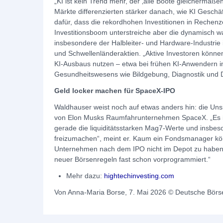
„KI ist kein Trend mehr, der ‚alle Boote gleichermaße
Märkte differenzierten stärker danach, wie KI Geschä
dafür, dass die rekordhohen Investitionen in Rechen
Investitionsboom unterstreiche aber die dynamisch 
insbesondere der Halbleiter‑ und Hardware-Industrie
und Schwellenländeraktien. „Aktive Investoren könne
KI‑Ausbaus nutzen – etwa bei frühen KI‑Anwendern i
Gesundheitswesens wie Bildgebung, Diagnostik und 
Geld locker machen für SpaceX-IPO
Waldhauser weist noch auf etwas anders hin: die Un
von Elon Musks Raumfahrunternehmen SpaceX. „Es ist
gerade die liquiditätsstarken Mag7-Werte und insbes
freizumachen“, meint er. Kaum ein Fondsmanager könn
Unternehmen nach dem IPO nicht im Depot zu haben.
neuer Börsenregeln fast schon vorprogrammiert.“
Mehr dazu:
hightechinvesting.com
Von Anna-Maria Borse, 7. Mai 2026 © Deutsche Bör