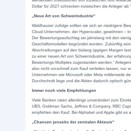
werdenden Investitionen von inzwischen 800 Milliarde
Dollar für 2027 schrecken inzwischen die Anleger ab.
„Neue Art von Schwerindustrie“
Waldhauser zufolge sollten sie sich an niedrigere B
Cloud-Unternehmen, der Hyperscaler, gewöhnen – tr
Der Bewertungsaufschlag sei jahrelang mit den wenig 
Geschäftsmodellen begründet worden. Zukünftig würd
Abschreibungen auf den bislang üppigen Margen last
zu einer neuen Art von Schwerindustrie, der erfahru
Bewertungs-Multiples zugestanden werden.“ Anlegerin
also nicht vorschnell zum Kauf verleiten lassen, nur 
Unternehmen wie Microsoft oder Meta mittlerweile deu
Durchschnitt liege und die Aktien dadurch optisch gün
Immer noch viele Empfehlungen
Viele Banken raten allerdings unverändert zum Einst
UBS, Goldman Sachs, Jeffries & Company, RBC Capita
empfehlen den Kauf. Bei Alphabet und Apple gibt es 
„Chancen jenseits der zentralen Akteure“