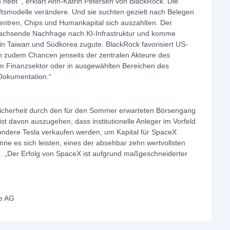
n hebt‘“, erklärt Ann-Katrin Petersen von BlackRock. Die
ftsmodelle verändere. Und sie suchten gezielt nach Belegen
zentren, Chips und Humankapital sich auszahlten. Der
wachsende Nachfrage nach KI‑Infrastruktur und komme
 in Taiwan und Südkorea zugute. BlackRock favorisiert US‑
n zudem Chancen jenseits der zentralen Akteure des
m Finanzsektor oder in ausgewählten Bereichen des
Dokumentation.“
sicherheit durch den für den Sommer erwarteten Börsengang
 davon auszugehen, dass institutionelle Anleger im Vorfeld
ondere Tesla verkaufen werden, um Kapital für SpaceX
e es sich leisten, eines der absehbar zehn wertvollsten
 „Der Erfolg von SpaceX ist aufgrund maßgeschneiderter
se AG