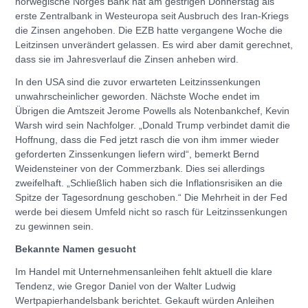
norwegische Norges Bank hat am gestrigen Donnerstag als
erste Zentralbank in Westeuropa seit Ausbruch des Iran-Kriegs
die Zinsen angehoben. Die EZB hatte vergangene Woche die
Leitzinsen unverändert gelassen. Es wird aber damit gerechnet,
dass sie im Jahresverlauf die Zinsen anheben wird.
In den USA sind die zuvor erwarteten Leitzinssenkungen
unwahrscheinlicher geworden. Nächste Woche endet im
Übrigen die Amtszeit Jerome Powells als Notenbankchef, Kevin
Warsh wird sein Nachfolger. „Donald Trump verbindet damit die
Hoffnung, dass die Fed jetzt rasch die von ihm immer wieder
geforderten Zinssenkungen liefern wird“, bemerkt Bernd
Weidensteiner von der Commerzbank. Dies sei allerdings
zweifelhaft. „Schließlich haben sich die Inflationsrisiken an die
Spitze der Tagesordnung geschoben.“ Die Mehrheit in der Fed
werde bei diesem Umfeld nicht so rasch für Leitzinssenkungen
zu gewinnen sein.
Bekannte Namen gesucht
Im Handel mit Unternehmensanleihen fehlt aktuell die klare
Tendenz, wie Gregor Daniel von der Walter Ludwig
Wertpapierhandelsbank berichtet. Gekauft würden Anleihen