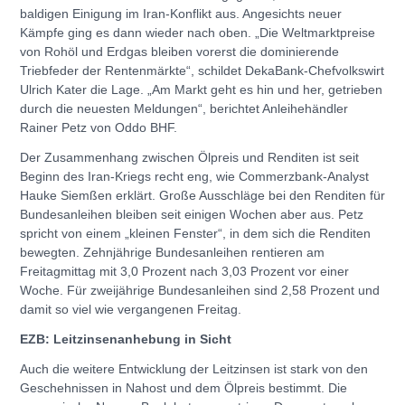
baldigen Einigung im Iran-Konflikt aus. Angesichts neuer
Kämpfe ging es dann wieder nach oben. „Die Weltmarktpreise
von Rohöl und Erdgas bleiben vorerst die dominierende
Triebfeder der Rentenmärkte“, schildet DekaBank-Chefvolkswirt
Ulrich Kater die Lage. „Am Markt geht es hin und her, getrieben
durch die neuesten Meldungen“, berichtet Anleihehändler
Rainer Petz von Oddo BHF.
Der Zusammenhang zwischen Ölpreis und Renditen ist seit
Beginn des Iran-Kriegs recht eng, wie Commerzbank-Analyst
Hauke Siemßen erklärt. Große Ausschläge bei den Renditen für
Bundesanleihen bleiben seit einigen Wochen aber aus. Petz
spricht von einem „kleinen Fenster“, in dem sich die Renditen
bewegten. Zehnjährige Bundesanleihen rentieren am
Freitagmittag mit 3,0 Prozent nach 3,03 Prozent vor einer
Woche. Für zweijährige Bundesanleihen sind 2,58 Prozent und
damit so viel wie vergangenen Freitag.
EZB: Leitzinsenanhebung in Sicht
Auch die weitere Entwicklung der Leitzinsen ist stark von den
Geschehnissen in Nahost und dem Ölpreis bestimmt. Die