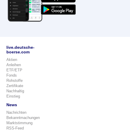
live.deutsche-
boerse.com
Aktien
Anleihen
ETF/ETP
Fonds
Rohstoffe
Zertifikate
Nachhaltig
Einstieg
News
Nachrichten
Bekanntmachungen
Marktstimmung
RSS-Feed