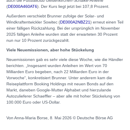
auch die Fußballclub Gelsenkirchen-Schalke-Anleihe
(
DE000A460AT6
). Der Kurs liegt jetzt bei 107,8 Prozent.
Außerdem verschiebt Brunner zufolge der Solar- und
Windkraftentwickler Sowitec (
DE000A2NBZ21
) erneut einen Teil
einer fälligen Rückzahlung. Bei der ursprünglich im November
2025 fälligen Anleihe wurden statt der erwarteten 30 Prozent
nun nur 10 Prozent zurückgezahlt.
Viele Neuemissionen, aber hohe Stückelung
Neuemissionen gab es sehr viele diese Woche, wie die Händler
berichten. „Insgesamt wurden Anleihen im Wert von 70
Milliarden Euro begeben, nach 22 Milliarden Euro in der
Vorwoche“, konkretisiert Brunner. Unter anderem kam die
Reiseplattform Booking Holdings mit neuen Bonds auf den
Markt, daneben Google-Mutter Alphabet und hierzulande
Autozulieferer Schaeffler – aber alle mit hoher Stückelung von
100.000 Euro oder US-Dollar.
Von Anna-Maria Borse, 8. Mai 2026 © Deutsche Börse AG