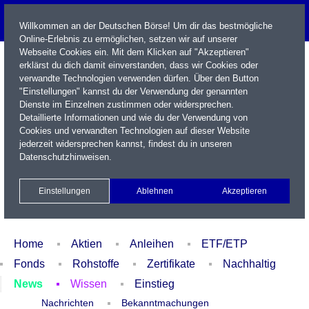
Willkommen an der Deutschen Börse! Um dir das bestmögliche
Online-Erlebnis zu ermöglichen, setzen wir auf unserer
Webseite Cookies ein. Mit dem Klicken auf "Akzeptieren"
erklärst du dich damit einverstanden, dass wir Cookies oder
verwandte Technologien verwenden dürfen. Über den Button
"Einstellungen" kannst du der Verwendung der genannten
Dienste im Einzelnen zustimmen oder widersprechen.
Detaillierte Informationen und wie du der Verwendung von
Cookies und verwandten Technologien auf dieser Website
Name / WKN / ISIN / Kürzel
jederzeit widersprechen kannst, findest du in unseren
Datenschutzhinweisen
.
Newsletter
Kontakt
English
Einstellungen
Ablehnen
Akzeptieren
Xetra Realtime
Watchlist
Portfolio
Login
Home
Aktien
Anleihen
ETF/ETP
Fonds
Rohstoffe
Zertifikate
Nachhaltig
News
Wissen
Einstieg
Nachrichten
Bekanntmachungen