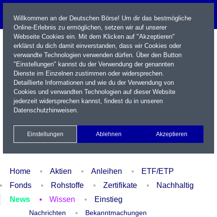
Willkommen an der Deutschen Börse! Um dir das bestmögliche
Online-Erlebnis zu ermöglichen, setzen wir auf unserer
Webseite Cookies ein. Mit dem Klicken auf "Akzeptieren"
erklärst du dich damit einverstanden, dass wir Cookies oder
verwandte Technologien verwenden dürfen. Über den Button
"Einstellungen" kannst du der Verwendung der genannten
Dienste im Einzelnen zustimmen oder widersprechen.
Detaillierte Informationen und wie du der Verwendung von
Cookies und verwandten Technologien auf dieser Website
Name / WKN / ISIN / Kürzel
jederzeit widersprechen kannst, findest du in unseren
Datenschutzhinweisen
.
Newsletter
Kontakt
English
Einstellungen
Ablehnen
Akzeptieren
Xetra Realtime
Watchlist
Portfolio
Login
Home
Aktien
Anleihen
ETF/ETP
Fonds
Rohstoffe
Zertifikate
Nachhaltig
News
Wissen
Einstieg
Nachrichten
Bekanntmachungen