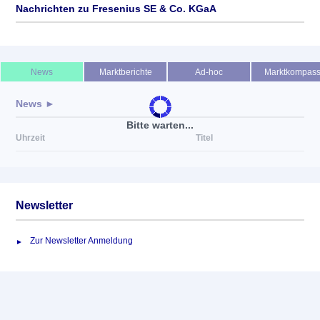
Nachrichten zu
Fresenius SE & Co. KGaA
Keine News verfügbar
News
Marktberichte
Ad-hoc
Marktkompas
News ►
Bitte warten...
Uhrzeit
Titel
Newsletter
Zur Newsletter Anmeldung