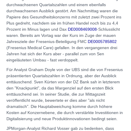
durchwachsenen Quartalszahlen und einem ebenfalls
durchwachsenen Ausblick gestört. Am Nachmittag waren die
Papiere des Gesundheitskonzerns mit zuletzt zwei Prozent ins
Plus gedreht, nachdem sie im frühen Handel noch bis zu 4,4
Prozent im Minus lagen und Dax
DE0008469008
-Schlusslicht
waren. Bereits am Vortag war der Kurs im Zuge der mauen
Jahresziele der Fresenius-Beteiligung FMC
DE0005785802
(Fresenius Medical Care) gefallen. In den vergangenen drei
Jahren hat sich der Kurs aber - parallel zum von Sen
eingeläuteten Umbau - fast verdoppelt.
Für Analyst Graham Doyle von der UBS sind die von Fresenius
präsentierten Quartalszahlen in Ordnung, aber der Ausblick
enttäuschend. Sven Kürten von der DZ Bank sah in letzterem
den "Knackpunkt", da das Margenziel auf den ersten Blick
enttäuschend sei. In seiner Studie, die zur Mittagszeit
veröffentlicht wurde, bewertete er dies aber "als nicht
dramatisch". Die Hauptabweichung komme durch höhere
Kosten auf Konzernebene, die durch verstärkte Investitionen in
Digitalisierung und neue Produktinnovationen bedingt seien.
JPMorgan-Analyst Richard Vosser gab zu bedenken, dass