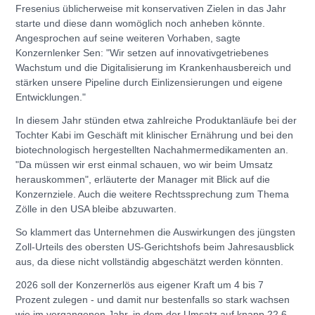
Fresenius üblicherweise mit konservativen Zielen in das Jahr
starte und diese dann womöglich noch anheben könnte.
Angesprochen auf seine weiteren Vorhaben, sagte
Konzernlenker Sen: "Wir setzen auf innovativgetriebenes
Wachstum und die Digitalisierung im Krankenhausbereich und
stärken unsere Pipeline durch Einlizensierungen und eigene
Entwicklungen."
In diesem Jahr stünden etwa zahlreiche Produktanläufe bei der
Tochter Kabi im Geschäft mit klinischer Ernährung und bei den
biotechnologisch hergestellten Nachahmermedikamenten an.
"Da müssen wir erst einmal schauen, wo wir beim Umsatz
herauskommen", erläuterte der Manager mit Blick auf die
Konzernziele. Auch die weitere Rechtssprechung zum Thema
Zölle in den USA bleibe abzuwarten.
So klammert das Unternehmen die Auswirkungen des jüngsten
Zoll-Urteils des obersten US-Gerichtshofs beim Jahresausblick
aus, da diese nicht vollständig abgeschätzt werden könnten.
2026 soll der Konzernerlös aus eigener Kraft um 4 bis 7
Prozent zulegen - und damit nur bestenfalls so stark wachsen
wie im vergangenen Jahr, in dem der Umsatz auf knapp 22,6