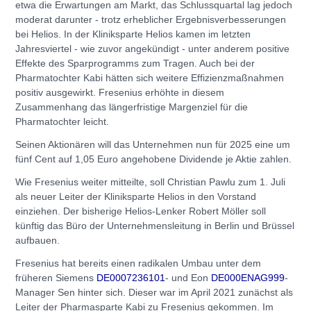
etwa die Erwartungen am Markt, das Schlussquartal lag jedoch
moderat darunter - trotz erheblicher Ergebnisverbesserungen
bei Helios. In der Kliniksparte Helios kamen im letzten
Jahresviertel - wie zuvor angekündigt - unter anderem positive
Effekte des Sparprogramms zum Tragen. Auch bei der
Pharmatochter Kabi hätten sich weitere Effizienzmaßnahmen
positiv ausgewirkt. Fresenius erhöhte in diesem
Zusammenhang das längerfristige Margenziel für die
Pharmatochter leicht.
Seinen Aktionären will das Unternehmen nun für 2025 eine um
fünf Cent auf 1,05 Euro angehobene Dividende je Aktie zahlen.
Wie Fresenius weiter mitteilte, soll Christian Pawlu zum 1. Juli
als neuer Leiter der Kliniksparte Helios in den Vorstand
einziehen. Der bisherige Helios-Lenker Robert Möller soll
künftig das Büro der Unternehmensleitung in Berlin und Brüssel
aufbauen.
Fresenius hat bereits einen radikalen Umbau unter dem
früheren Siemens
DE0007236101
- und Eon
DE000ENAG999
-
Manager Sen hinter sich. Dieser war im April 2021 zunächst als
Leiter der Pharmasparte Kabi zu Fresenius gekommen. Im