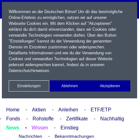
Willkommen an der Deutschen Börse! Um dir das bestmögliche
Online-Erlebnis zu ermöglichen, setzen wir auf unserer
Webseite Cookies ein. Mit dem Klicken auf "Akzeptieren"
erklärst du dich damit einverstanden, dass wir Cookies oder
verwandte Technologien verwenden dürfen. Über den Button
"Einstellungen" kannst du der Verwendung der genannten
Dienste im Einzelnen zustimmen oder widersprechen.
Detaillierte Informationen und wie du der Verwendung von
Cookies und verwandten Technologien auf dieser Website
Name / WKN / ISIN / Kürzel
jederzeit widersprechen kannst, findest du in unseren
Datenschutzhinweisen
.
Newsletter
Kontakt
English
Einstellungen
Ablehnen
Akzeptieren
Xetra Realtime
Watchlist
Portfolio
Login
Home
Aktien
Anleihen
ETF/ETP
Fonds
Rohstoffe
Zertifikate
Nachhaltig
News
Wissen
Einstieg
Nachrichten
Bekanntmachungen