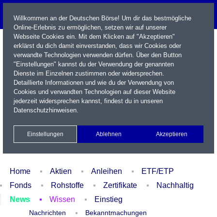
Willkommen an der Deutschen Börse! Um dir das bestmögliche
Online-Erlebnis zu ermöglichen, setzen wir auf unserer
Webseite Cookies ein. Mit dem Klicken auf "Akzeptieren"
erklärst du dich damit einverstanden, dass wir Cookies oder
verwandte Technologien verwenden dürfen. Über den Button
"Einstellungen" kannst du der Verwendung der genannten
Dienste im Einzelnen zustimmen oder widersprechen.
Detaillierte Informationen und wie du der Verwendung von
Cookies und verwandten Technologien auf dieser Website
Name / WKN / ISIN / Kürzel
jederzeit widersprechen kannst, findest du in unseren
Datenschutzhinweisen
.
Newsletter
Kontakt
English
Einstellungen
Ablehnen
Akzeptieren
Xetra Realtime
Watchlist
Portfolio
Login
Home
Aktien
Anleihen
ETF/ETP
Fonds
Rohstoffe
Zertifikate
Nachhaltig
News
Wissen
Einstieg
Nachrichten
Bekanntmachungen