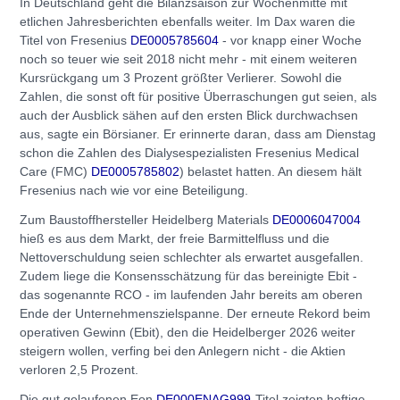
In Deutschland geht die Bilanzsaison zur Wochenmitte mit
etlichen Jahresberichten ebenfalls weiter. Im Dax waren die
Titel von Fresenius
DE0005785604
- vor knapp einer Woche
noch so teuer wie seit 2018 nicht mehr - mit einem weiteren
Kursrückgang um 3 Prozent größter Verlierer. Sowohl die
Zahlen, die sonst oft für positive Überraschungen gut seien, als
auch der Ausblick sähen auf den ersten Blick durchwachsen
aus, sagte ein Börsianer. Er erinnerte daran, dass am Dienstag
schon die Zahlen des Dialysespezialisten Fresenius Medical
Care (FMC)
DE0005785802
) belastet hatten. An diesem hält
Fresenius nach wie vor eine Beteiligung.
Zum Baustoffhersteller Heidelberg Materials
DE0006047004
hieß es aus dem Markt, der freie Barmittelfluss und die
Nettoverschuldung seien schlechter als erwartet ausgefallen.
Zudem liege die Konsensschätzung für das bereinigte Ebit -
das sogenannte RCO - im laufenden Jahr bereits am oberen
Ende der Unternehmenszielspanne. Der erneute Rekord beim
operativen Gewinn (Ebit), den die Heidelberger 2026 weiter
steigern wollen, verfing bei den Anlegern nicht - die Aktien
verloren 2,5 Prozent.
Die gut gelaufenen Eon
DE000ENAG999
-Titel zeigten heftige