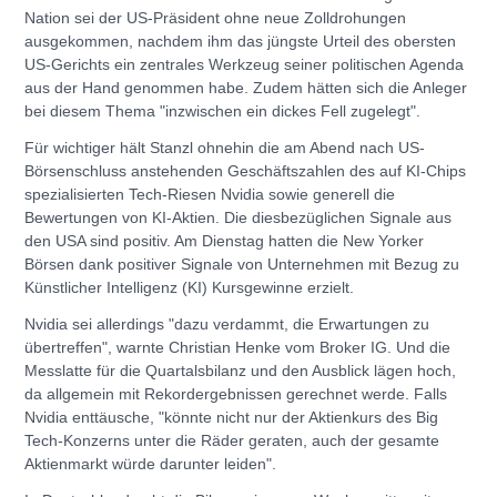
Nation sei der US-Präsident ohne neue Zolldrohungen
ausgekommen, nachdem ihm das jüngste Urteil des obersten
US-Gerichts ein zentrales Werkzeug seiner politischen Agenda
aus der Hand genommen habe. Zudem hätten sich die Anleger
bei diesem Thema "inzwischen ein dickes Fell zugelegt".
Für wichtiger hält Stanzl ohnehin die am Abend nach US-
Börsenschluss anstehenden Geschäftszahlen des auf KI-Chips
spezialisierten Tech-Riesen Nvidia sowie generell die
Bewertungen von KI-Aktien. Die diesbezüglichen Signale aus
den USA sind positiv. Am Dienstag hatten die New Yorker
Börsen dank positiver Signale von Unternehmen mit Bezug zu
Künstlicher Intelligenz (KI) Kursgewinne erzielt.
Nvidia sei allerdings "dazu verdammt, die Erwartungen zu
übertreffen", warnte Christian Henke vom Broker IG. Und die
Messlatte für die Quartalsbilanz und den Ausblick lägen hoch,
da allgemein mit Rekordergebnissen gerechnet werde. Falls
Nvidia enttäusche, "könnte nicht nur der Aktienkurs des Big
Tech-Konzerns unter die Räder geraten, auch der gesamte
Aktienmarkt würde darunter leiden".