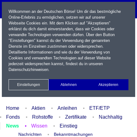
Willkommen an der Deutschen Börse! Um dir das bestmögliche
Online-Erlebnis zu ermöglichen, setzen wir auf unserer
Webseite Cookies ein. Mit dem Klicken auf "Akzeptieren"
erklärst du dich damit einverstanden, dass wir Cookies oder
verwandte Technologien verwenden dürfen. Über den Button
"Einstellungen" kannst du der Verwendung der genannten
Dienste im Einzelnen zustimmen oder widersprechen.
Detaillierte Informationen und wie du der Verwendung von
Cookies und verwandten Technologien auf dieser Website
Name / WKN / ISIN / Kürzel
jederzeit widersprechen kannst, findest du in unseren
Datenschutzhinweisen
.
Newsletter
Kontakt
English
Einstellungen
Ablehnen
Akzeptieren
Xetra Realtime
Watchlist
Portfolio
Login
Home
Aktien
Anleihen
ETF/ETP
Fonds
Rohstoffe
Zertifikate
Nachhaltig
News
Wissen
Einstieg
Nachrichten
Bekanntmachungen