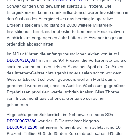
Schwankungen und gewannen zuletzt 1,6 Prozent. Der
Energiekonzern konnte dank milliardenschwerer Investitionen in
den Ausbau des Energienetzes das bereinigte operative
Ergebnis steigern und plant bis 2030 weitere Milliarden-
Investitionen. Ein Händler attestierte Eon einen konservativen
Ausblick - im vergangenen Jahr hätten die Essener insgesamt
ordentlich abgeschnitten.
Im MDax führten die anfangs freundlichen Aktien von Auto1
DE000A2LQ884
mit minus 9,4 Prozent die Verliererliste an. Sie
sackten zudem auf den tiefsten Stand seit April ab. Die Aktien
des Internet-Gebrauchtwagenhändlers seien schon vor dem
Geschäftsbericht schwach gewesen, weil am Markt damit
gerechnet worden sei, dass im Ausblick Wachstum gegenüber
Ergebnissen priorisiert werde, schrieb Analyst Giles Thorne
vom Investmenthaus Jefferies. Genau so sei es nun
gekommen.
Abgeschlagenes Schlusslicht im Nebenwerte-Index SDax
DE0009653386
war der IT-Dienstleister Nagarro
DE000A3H2200
mit einem Kurseinbruch um zuletzt rund 16
Prozent. Triftige Gründe für den Kurseinbruch sahen Händler