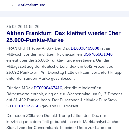
Marktstimmung
25.02.26 11:58:26
Aktien Frankfurt: Dax klettert wieder über
25.000-Punkte-Marke
FRANKFURT (dpa-AFX) - Der Dax
DE0008469008
ist am
Mittwoch vor den wichtigen Nvidia-Zahlen
US67066G1040
erneut über die 25.000-Punkte-Hürde gestiegen. Um die
Mittagszeit zog der deutsche Leitindex um 0,42 Prozent auf
25.092 Punkte an. Am Dienstag hatte er kaum verändert knapp
unter der runden Marke geschlossen.
Für den MDax
DE0008467416
, der die mittelgroßen
Börsenwerte enthält, ging es zur Wochenmitte um 0,17 Prozent
auf 31.462 Punkte hoch. Der Eurozonen-Leitindex EuroStoxx
50
EU0009658145
gewann 0,7 Prozent.
Die neuen Zölle von Donald Trump hätten den Dax nur
kurzfristig aus dem Tritt gebracht, schrieb Marktanalyst Jochen
Stanzl von der Consorsbank. In seiner Rede zur Lage der