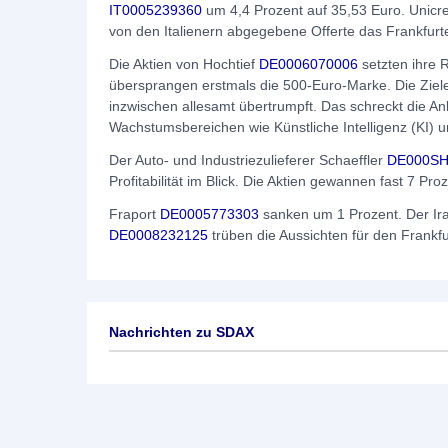
IT0005239360
um 4,4 Prozent auf 35,53 Euro. Unicre
von den Italienern abgegebene Offerte das Frankfurter 
Die Aktien von Hochtief
DE0006070006
setzten ihre R
übersprangen erstmals die 500-Euro-Marke. Die Ziel
inzwischen allesamt übertrumpft. Das schreckt die Anl
Wachstumsbereichen wie Künstliche Intelligenz (KI) un
Der Auto- und Industriezulieferer Schaeffler
DE000SH
Profitabilität im Blick. Die Aktien gewannen fast 7 Proz
Fraport
DE0005773303
sanken um 1 Prozent. Der Ira
DE0008232125
trüben die Aussichten für den Frankfu
Nachrichten zu
SDAX
Keine News verfügbar