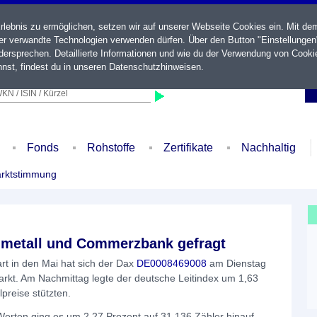
ebnis zu ermöglichen, setzen wir auf unserer Webseite Cookies ein. Mit de
der verwandte Technologien verwenden dürfen. Über den Button "Einstellungen
ersprechen. Detaillierte Informationen und wie du der Verwendung von Cooki
nst, findest du in unseren
Datenschutzhinweisen
.
KN / ISIN / Kürzel
Fonds
Rohstoffe
Zertifikate
Nachhaltig
rktstimmung
inmetall und Commerzbank gefragt
 in den Mai hat sich der Dax
DE0008469008
am Dienstag
rkt. Am Nachmittag legte der deutsche Leitindex um 1,63
preise stützten.
Werten ging es um 2,27 Prozent auf 31.136 Zähler hinauf.