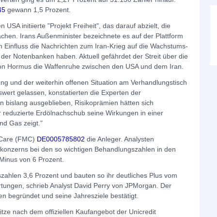
45
gewann 1,5 Prozent.
USA initiierte "Projekt Freiheit", das darauf abzielt, die
achen. Irans Außenminister bezeichnete es auf der Plattform
n Einfluss die Nachrichten zum Iran-Krieg auf die Wachstums-
k der Notenbanken haben. Aktuell gefährdet der Streit über die
e von Hormus die Waffenruhe zwischen den USA und dem Iran.
ung und der weiterhin offenen Situation am Verhandlungstisch
ert gelassen, konstatierten die Experten der
n bislang ausgeblieben, Risikoprämien hätten sich
er reduzierte Erdölnachschub seine Wirkungen in einer
d Gas zeigt."
l Care (FMC)
DE0005785802
die Anleger. Analysten
onzerns bei den so wichtigen Behandlungszahlen in den
Minus von 6 Prozent.
ahlen 3,6 Prozent und bauten so ihr deutliches Plus vom
rtungen, schrieb Analyst David Perry von JPMorgan. Der
en begründet und seine Jahresziele bestätigt.
ze nach dem offiziellen Kaufangebot der Unicredit