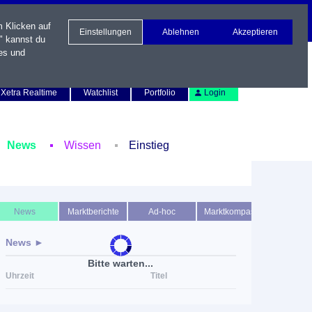
m Klicken auf
Einstellungen
Ablehnen
Akzeptieren
" kannst du
es und
Newsletter
Kontakt
English
Xetra Realtime
Watchlist
Portfolio
Login
News
Wissen
Einstieg
News
Marktberichte
Ad-hoc
Marktkompass
News ►
Bitte warten...
Uhrzeit
Titel