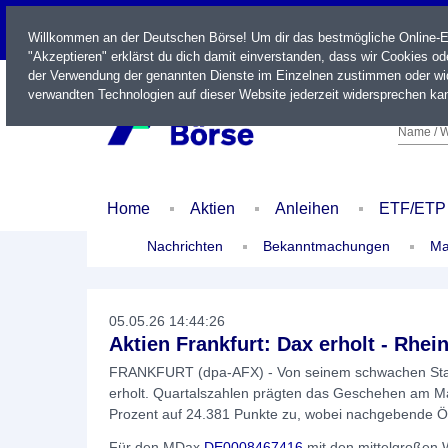
LIVE
Willkommen an der Deutschen Börse! Um dir das bestmögliche Online-Erl
"Akzeptieren" erklärst du dich damit einverstanden, dass wir Cookies o
der Verwendung der genannten Dienste im Einzelnen zustimmen oder wid
verwandten Technologien auf dieser Website jederzeit widersprechen kan
Name / W
Home
Aktien
Anleihen
ETF/ETP
Nachrichten
Bekanntmachungen
Ma
05.05.26 14:44:26
Aktien Frankfurt: Dax erholt - Rhe
FRANKFURT (dpa-AFX) - Von seinem schwachen Start
erholt. Quartalszahlen prägten das Geschehen am Ma
Prozent auf 24.381 Punkte zu, wobei nachgebende Öl
Für den MDax
DE0008467416
mit den mittelgroßen 