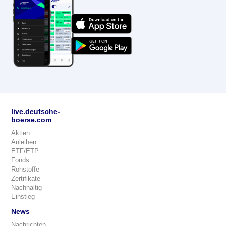
live.deutsche-
boerse.com
Aktien
Anleihen
ETF/ETP
Fonds
Rohstoffe
Zertifikate
Nachhaltig
Einstieg
News
Nachrichten