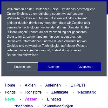
Willkommen an der Deutschen Börse! Um dir das bestmögliche
Online-Erlebnis zu ermöglichen, setzen wir auf unserer
Webseite Cookies ein. Mit dem Klicken auf "Akzeptieren"
erklärst du dich damit einverstanden, dass wir Cookies oder
verwandte Technologien verwenden dürfen. Über den Button
"Einstellungen" kannst du der Verwendung der genannten
Dienste im Einzelnen zustimmen oder widersprechen.
Detaillierte Informationen und wie du der Verwendung von
Cookies und verwandten Technologien auf dieser Website
Name / WKN / ISIN / Kürzel
jederzeit widersprechen kannst, findest du in unseren
Datenschutzhinweisen
.
Newsletter
Kontakt
English
Einstellungen
Ablehnen
Akzeptieren
Xetra Realtime
Watchlist
Portfolio
Login
Home
Aktien
Anleihen
ETF/ETP
Fonds
Rohstoffe
Zertifikate
Nachhaltig
News
Wissen
Einstieg
Nachrichten
Bekanntmachungen