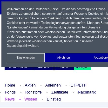
Willkommen an der Deutschen Börse! Um dir das bestmögliche Online-
Erlebnis zu ermöglichen, setzen wir auf unserer Webseite Cookies ein. M
dem Klicken auf "Akzeptieren" erklärst du dich damit einverstanden, das
Cookies oder verwandte Technologien verwenden dürfen. Über den Butt
"Einstellungen" kannst du der Verwendung der genannten Dienste im
Einzelnen zustimmen oder widersprechen. Detaillierte Informationen und
du der Verwendung von Cookies und verwandten Technologien auf diese
Website jederzeit widersprechen kannst, findest du in unseren
Datenschutzhinweisen
.
Name / WKN / ISIN / Kürzel
Einstellungen
Ablehnen
Akzeptiere
Newsletter
Kontakt
English
Xetra Realtime
Watchlist
Portfolio
Login
Home
Aktien
Anleihen
ETF/ETP
Fonds
Rohstoffe
Zertifikate
Nachhaltig
News
Wissen
Einstieg