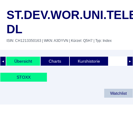
ST.DEV.WOR.UNI.TEL
DL
ISIN: CH1213350163
| WKN: A3DYVN
| Kürzel: Q5H7
| Typ: Index
Übersicht
Charts
Kurshistorie
◄
►
STOXX
Watchlist