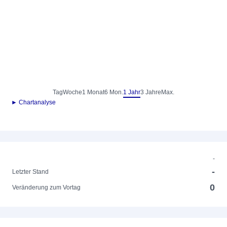
Tag
Woche
1 Monat
6 Mon.
1 Jahr
3 Jahre
Max.
► Chartanalyse
-
-
Letzter Stand
0
Veränderung zum Vortag