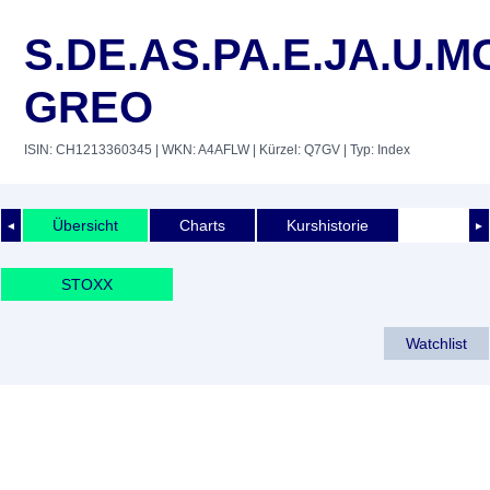
S.DE.AS.PA.E.JA.U.M
GREO
ISIN: CH1213360345
| WKN: A4AFLW
| Kürzel: Q7GV
| Typ: Index
Übersicht
Charts
Kurshistorie
◄
►
STOXX
Watchlist