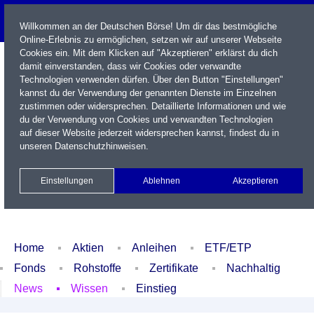
Willkommen an der Deutschen Börse! Um dir das bestmögliche
Online-Erlebnis zu ermöglichen, setzen wir auf unserer Webseite
Cookies ein. Mit dem Klicken auf "Akzeptieren" erklärst du dich
damit einverstanden, dass wir Cookies oder verwandte
Technologien verwenden dürfen. Über den Button "Einstellungen"
kannst du der Verwendung der genannten Dienste im Einzelnen
zustimmen oder widersprechen. Detaillierte Informationen und wie
du der Verwendung von Cookies und verwandten Technologien
auf dieser Website jederzeit widersprechen kannst, findest du in
Name / WKN / ISIN / Kürzel
unseren
Datenschutzhinweisen
.
Newsletter
Kontakt
English
Einstellungen
Ablehnen
Akzeptieren
Xetra Realtime
Watchlist
Portfolio
Login
Home
Aktien
Anleihen
ETF/ETP
Fonds
Rohstoffe
Zertifikate
Nachhaltig
News
Wissen
Einstieg