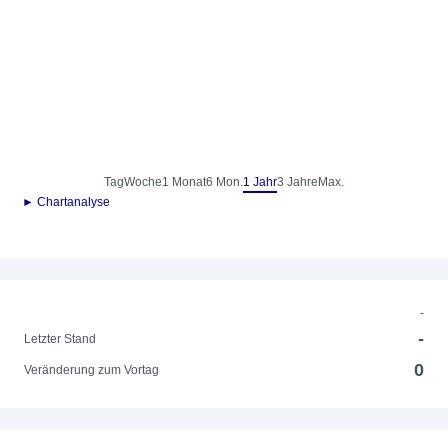
Tag
Woche
1 Monat
6 Mon.
1 Jahr
3 Jahre
Max.
► Chartanalyse
-
-
Letzter Stand
0
Veränderung zum Vortag