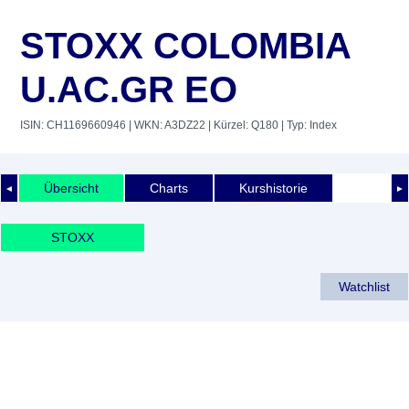
STOXX COLOMBIA
U.AC.GR EO
ISIN: CH1169660946
| WKN: A3DZ22
| Kürzel: Q180
| Typ: Index
Übersicht
Charts
Kurshistorie
◄
►
STOXX
Watchlist