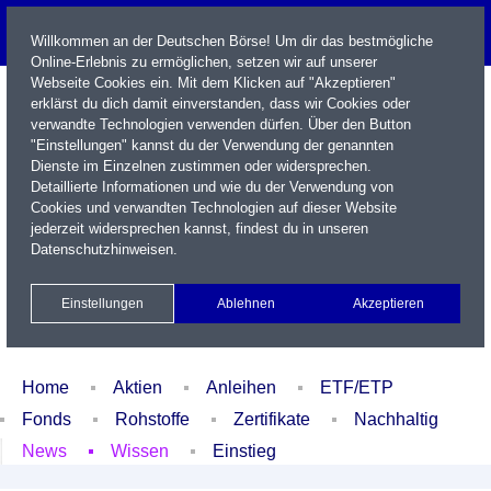
Willkommen an der Deutschen Börse! Um dir das bestmögliche
Online-Erlebnis zu ermöglichen, setzen wir auf unserer
Webseite Cookies ein. Mit dem Klicken auf "Akzeptieren"
erklärst du dich damit einverstanden, dass wir Cookies oder
verwandte Technologien verwenden dürfen. Über den Button
"Einstellungen" kannst du der Verwendung der genannten
Dienste im Einzelnen zustimmen oder widersprechen.
Detaillierte Informationen und wie du der Verwendung von
Cookies und verwandten Technologien auf dieser Website
Name / WKN / ISIN / Kürzel
jederzeit widersprechen kannst, findest du in unseren
Datenschutzhinweisen
.
Newsletter
Kontakt
English
Einstellungen
Ablehnen
Akzeptieren
Xetra Realtime
Watchlist
Portfolio
Login
Home
Aktien
Anleihen
ETF/ETP
Fonds
Rohstoffe
Zertifikate
Nachhaltig
News
Wissen
Einstieg