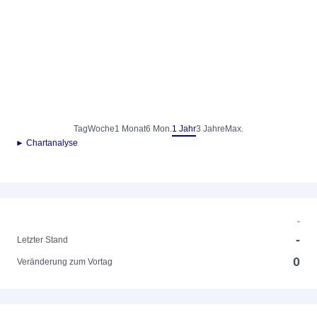
Tag
Woche
1 Monat
6 Mon.
1 Jahr
3 Jahre
Max.
► Chartanalyse
-
-
Letzter Stand
0
Veränderung zum Vortag