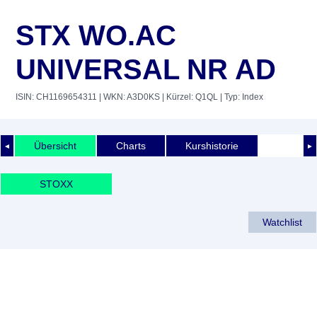
STX WO.AC
UNIVERSAL NR AD
ISIN: CH1169654311
| WKN: A3D0KS
| Kürzel: Q1QL
| Typ: Index
Übersicht
Charts
Kurshistorie
◄
►
STOXX
Watchlist