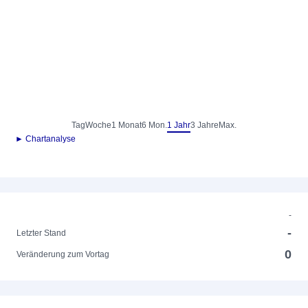
Tag
Woche
1 Monat
6 Mon.
1 Jahr
3 Jahre
Max.
► Chartanalyse
-
-
Letzter Stand
0
Veränderung zum Vortag