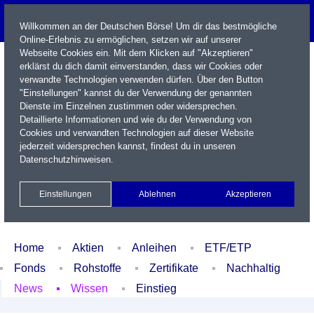
Willkommen an der Deutschen Börse! Um dir das bestmögliche
Online-Erlebnis zu ermöglichen, setzen wir auf unserer
Webseite Cookies ein. Mit dem Klicken auf "Akzeptieren"
erklärst du dich damit einverstanden, dass wir Cookies oder
verwandte Technologien verwenden dürfen. Über den Button
"Einstellungen" kannst du der Verwendung der genannten
Dienste im Einzelnen zustimmen oder widersprechen.
Detaillierte Informationen und wie du der Verwendung von
Cookies und verwandten Technologien auf dieser Website
Name / WKN / ISIN / Kürzel
jederzeit widersprechen kannst, findest du in unseren
Datenschutzhinweisen
.
Newsletter
Kontakt
English
Einstellungen
Ablehnen
Akzeptieren
Xetra Realtime
Watchlist
Portfolio
Login
Home
Aktien
Anleihen
ETF/ETP
Fonds
Rohstoffe
Zertifikate
Nachhaltig
News
Wissen
Einstieg