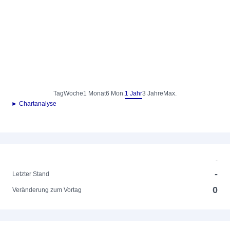
Tag
Woche
1 Monat
6 Mon.
1 Jahr
3 Jahre
Max.
► Chartanalyse
-
-
Letzter Stand
0
Veränderung zum Vortag