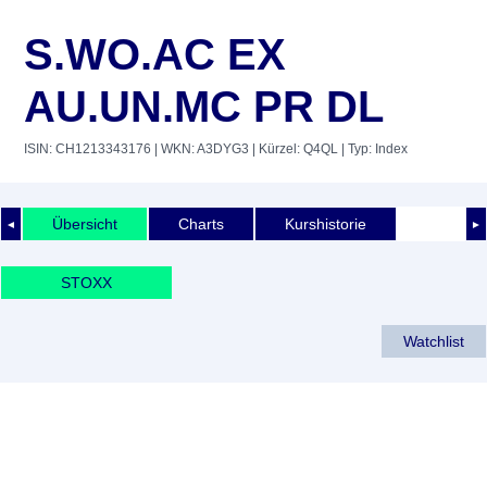
S.WO.AC EX
AU.UN.MC PR DL
ISIN: CH1213343176
| WKN: A3DYG3
| Kürzel: Q4QL
| Typ: Index
Übersicht
Charts
Kurshistorie
◄
►
STOXX
Watchlist