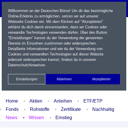
Willkommen an der Deutschen Börse! Um dir das bestmögliche
Online-Erlebnis zu ermöglichen, setzen wir auf unserer
Webseite Cookies ein. Mit dem Klicken auf "Akzeptieren"
erklärst du dich damit einverstanden, dass wir Cookies oder
verwandte Technologien verwenden dürfen. Über den Button
"Einstellungen" kannst du der Verwendung der genannten
Dienste im Einzelnen zustimmen oder widersprechen.
Detaillierte Informationen und wie du der Verwendung von
Cookies und verwandten Technologien auf dieser Website
Name / WKN / ISIN / Kürzel
jederzeit widersprechen kannst, findest du in unseren
Datenschutzhinweisen
.
Newsletter
Kontakt
English
Einstellungen
Ablehnen
Akzeptieren
Xetra Realtime
Watchlist
Portfolio
Login
Home
Aktien
Anleihen
ETF/ETP
Fonds
Rohstoffe
Zertifikate
Nachhaltig
News
Wissen
Einstieg