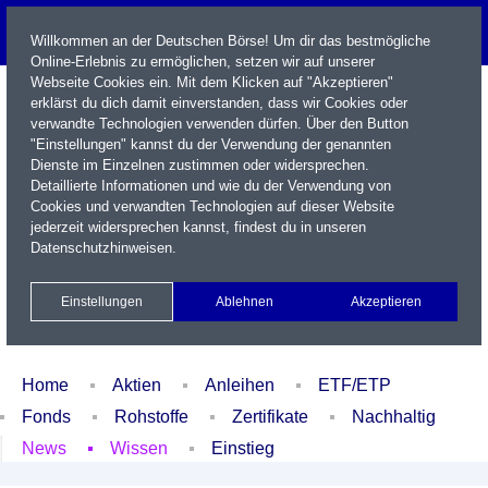
Willkommen an der Deutschen Börse! Um dir das bestmögliche
Online-Erlebnis zu ermöglichen, setzen wir auf unserer
Webseite Cookies ein. Mit dem Klicken auf "Akzeptieren"
erklärst du dich damit einverstanden, dass wir Cookies oder
verwandte Technologien verwenden dürfen. Über den Button
"Einstellungen" kannst du der Verwendung der genannten
Dienste im Einzelnen zustimmen oder widersprechen.
Detaillierte Informationen und wie du der Verwendung von
Cookies und verwandten Technologien auf dieser Website
Name / WKN / ISIN / Kürzel
jederzeit widersprechen kannst, findest du in unseren
Datenschutzhinweisen
.
Newsletter
Kontakt
English
Einstellungen
Ablehnen
Akzeptieren
Xetra Realtime
Watchlist
Portfolio
Login
Home
Aktien
Anleihen
ETF/ETP
Fonds
Rohstoffe
Zertifikate
Nachhaltig
News
Wissen
Einstieg