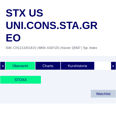
STX US
UNI.CONS.STA.GR
EO
ISIN: CH1213351815
| WKN: A3DYZS
| Kürzel: Q5M7
| Typ: Index
Übersicht
Charts
Kurshistorie
◄
►
STOXX
Watchlist