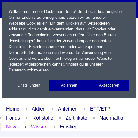
Willkommen an der Deutschen Börse! Um dir das bestmögliche
Online-Erlebnis zu ermöglichen, setzen wir auf unserer
Webseite Cookies ein. Mit dem Klicken auf "Akzeptieren"
erklärst du dich damit einverstanden, dass wir Cookies oder
verwandte Technologien verwenden dürfen. Über den Button
"Einstellungen" kannst du der Verwendung der genannten
Dienste im Einzelnen zustimmen oder widersprechen.
Detaillierte Informationen und wie du der Verwendung von
Cookies und verwandten Technologien auf dieser Website
Name / WKN / ISIN / Kürzel
jederzeit widersprechen kannst, findest du in unseren
Datenschutzhinweisen
.
Newsletter
Kontakt
English
Einstellungen
Ablehnen
Akzeptieren
Xetra Realtime
Watchlist
Portfolio
Login
Home
Aktien
Anleihen
ETF/ETP
Fonds
Rohstoffe
Zertifikate
Nachhaltig
News
Wissen
Einstieg