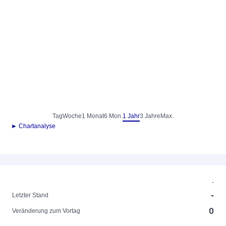
Tag
Woche
1 Monat
6 Mon.
1 Jahr
3 Jahre
Max.
► Chartanalyse
-
-
Letzter Stand
0
Veränderung zum Vortag