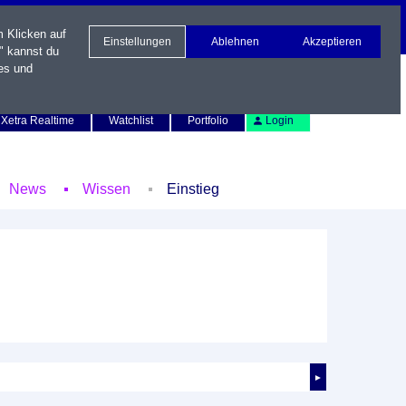
m Klicken auf
Einstellungen
Ablehnen
Akzeptieren
" kannst du
es und
Newsletter
Kontakt
English
Xetra Realtime
Watchlist
Portfolio
Login
News
Wissen
Einstieg
►