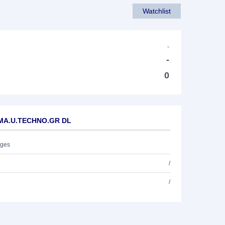
Watchlist
-
-
0
E.MA.U.TECHNO.GR DL
ages
/
/