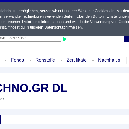
ebnis zu ermöglichen, setzen wir auf unserer Webseite Cookies ein. Mit de
der verwandte Technologien verwenden dürfen. Über den Button "Einstellungen
ersprechen. Detaillierte Informationen und wie du der Verwendung von Cooki
nst, findest du in unseren
Datenschutzhinweisen
.
KN / ISIN / Kürzel
Fonds
Rohstoffe
Zertifikate
Nachhaltig
ECHNO.GR DL
dex