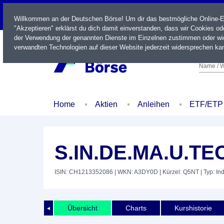
LIVE
Willkommen an der Deutschen Börse! Um dir das bestmögliche Online-Erl
"Akzeptieren" erklärst du dich damit einverstanden, dass wir Cookies o
der Verwendung der genannten Dienste im Einzelnen zustimmen oder wid
verwandten Technologien auf dieser Website jederzeit widersprechen kan
Name / W
Home
Aktien
Anleihen
ETF/ETP
S.IN.DE.MA.U.T
ISIN: CH1213352086
| WKN: A3DY0D
| Kürzel: Q5NT
| Typ: In
Übersicht
Charts
Kurshistorie
◄