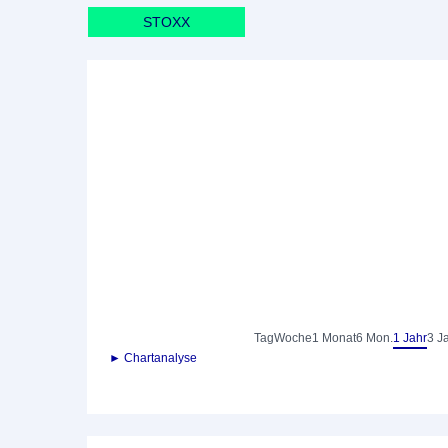
STOXX
Tag
Woche
1 Monat
6 Mon.
1 Jahr
3 J
► Chartanalyse