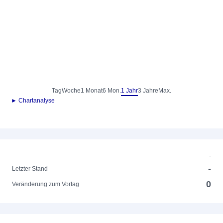
Tag
Woche
1 Monat
6 Mon.
1 Jahr
3 Jahre
Max.
► Chartanalyse
-
-
Letzter Stand
0
Veränderung zum Vortag