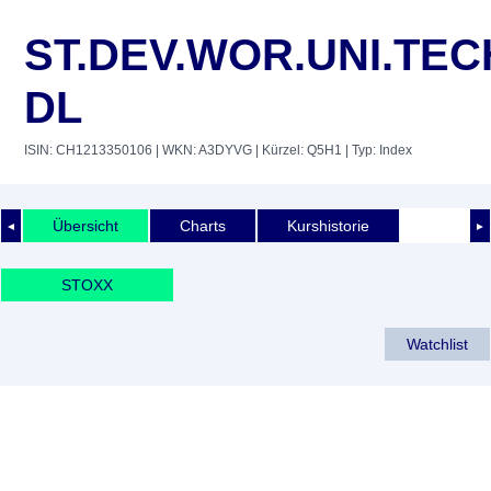
ST.DEV.WOR.UNI.TEC
DL
ISIN: CH1213350106
| WKN: A3DYVG
| Kürzel: Q5H1
| Typ: Index
Übersicht
Charts
Kurshistorie
◄
►
STOXX
Watchlist