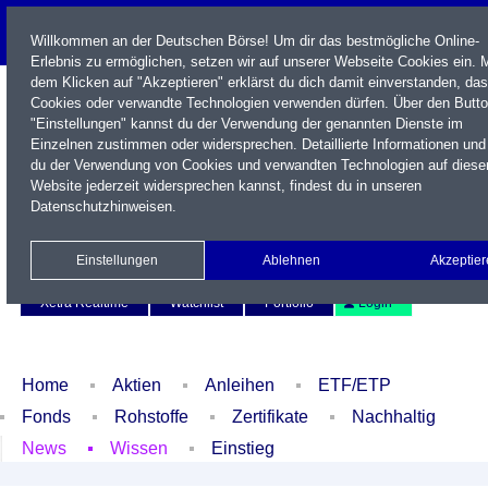
Willkommen an der Deutschen Börse! Um dir das bestmögliche Online-
Erlebnis zu ermöglichen, setzen wir auf unserer Webseite Cookies ein. M
dem Klicken auf "Akzeptieren" erklärst du dich damit einverstanden, das
Cookies oder verwandte Technologien verwenden dürfen. Über den Butt
"Einstellungen" kannst du der Verwendung der genannten Dienste im
Einzelnen zustimmen oder widersprechen. Detaillierte Informationen und
du der Verwendung von Cookies und verwandten Technologien auf diese
Website jederzeit widersprechen kannst, findest du in unseren
Datenschutzhinweisen
.
Name / WKN / ISIN / Kürzel
Einstellungen
Ablehnen
Akzeptier
Newsletter
Kontakt
English
Xetra Realtime
Watchlist
Portfolio
Login
Home
Aktien
Anleihen
ETF/ETP
Fonds
Rohstoffe
Zertifikate
Nachhaltig
News
Wissen
Einstieg