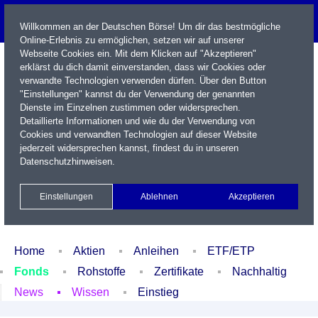
Willkommen an der Deutschen Börse! Um dir das bestmögliche
Online-Erlebnis zu ermöglichen, setzen wir auf unserer
Webseite Cookies ein. Mit dem Klicken auf "Akzeptieren"
erklärst du dich damit einverstanden, dass wir Cookies oder
verwandte Technologien verwenden dürfen. Über den Button
"Einstellungen" kannst du der Verwendung der genannten
Dienste im Einzelnen zustimmen oder widersprechen.
Detaillierte Informationen und wie du der Verwendung von
Cookies und verwandten Technologien auf dieser Website
Name / WKN / ISIN / Kürzel
jederzeit widersprechen kannst, findest du in unseren
Datenschutzhinweisen
.
Newsletter
Kontakt
English
Einstellungen
Ablehnen
Akzeptieren
Xetra Realtime
Watchlist
Portfolio
Login
Home
Aktien
Anleihen
ETF/ETP
Fonds
Rohstoffe
Zertifikate
Nachhaltig
News
Wissen
Einstieg