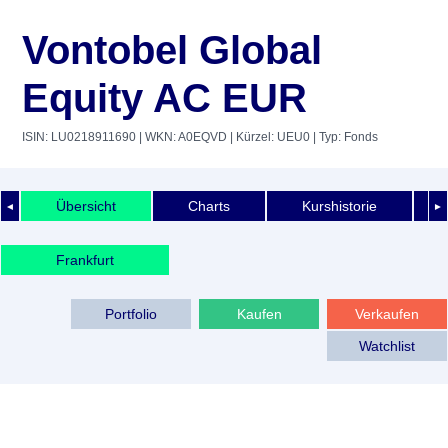
Vontobel Global
Equity AC EUR
ISIN: LU0218911690
| WKN: A0EQVD
| Kürzel: UEU0
| Typ: Fonds
Übersicht
Charts
Kurshistorie
◄
►
Frankfurt
Portfolio
Kaufen
Verkaufen
Watchlist