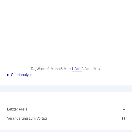
Tag
Woche
1 Monat
6 Mon.
1 Jahr
3 Jahre
Max.
► Chartanalyse
-
-
Letzter Preis
0
Veränderung zum Vortag