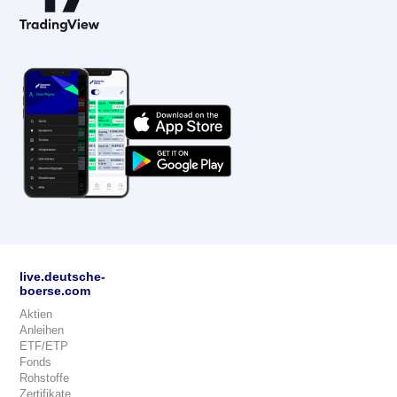
live.deutsche-
boerse.com
Aktien
Anleihen
ETF/ETP
Fonds
Rohstoffe
Zertifikate