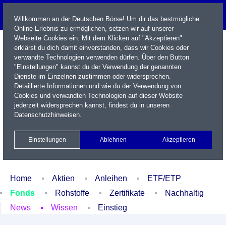
Willkommen an der Deutschen Börse! Um dir das bestmögliche
Online-Erlebnis zu ermöglichen, setzen wir auf unserer
Webseite Cookies ein. Mit dem Klicken auf "Akzeptieren"
erklärst du dich damit einverstanden, dass wir Cookies oder
verwandte Technologien verwenden dürfen. Über den Button
"Einstellungen" kannst du der Verwendung der genannten
Dienste im Einzelnen zustimmen oder widersprechen.
Detaillierte Informationen und wie du der Verwendung von
Cookies und verwandten Technologien auf dieser Website
Name / WKN / ISIN / Kürzel
jederzeit widersprechen kannst, findest du in unseren
Datenschutzhinweisen
.
Newsletter
Kontakt
English
Einstellungen
Ablehnen
Akzeptieren
Xetra Realtime
Watchlist
Portfolio
Login
Home
Aktien
Anleihen
ETF/ETP
Fonds
Rohstoffe
Zertifikate
Nachhaltig
News
Wissen
Einstieg