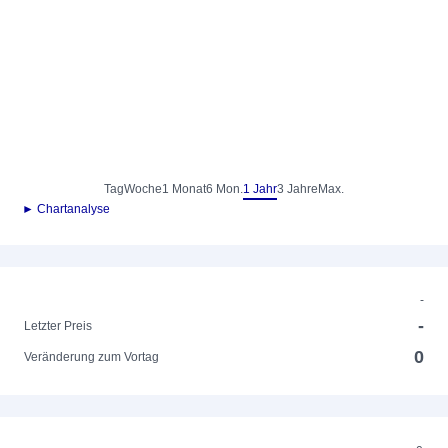
Tag
Woche
1 Monat
6 Mon.
1 Jahr
3 Jahre
Max.
► Chartanalyse
-
-
Letzter Preis
0
Veränderung zum Vortag