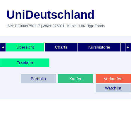
UniDeutschland
ISIN: DE0009750117
| WKN: 975011
| Kürzel: UI4
| Typ: Fonds
Übersicht
Charts
Kurshistorie
◄
►
Frankfurt
Portfolio
Kaufen
Verkaufen
Watchlist