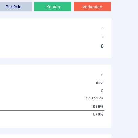
Portfolio
Kaufen
Verkaufen
-
-
0
0
Brief
0
für 0 Stück
0 / 0%
0 / 0%