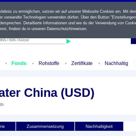
ebnis zu ermöglichen, setzen wir auf unserer Webseite Cookies ein. Mit de
der verwandte Technologien verwenden dürfen. Über den Button "Einstellungen
ersprechen. Detaillierte Informationen und wie du der Verwendung von Cooki
nst, findest du in unseren
Datenschutzhinweisen
.
KN / ISIN / Kürzel
Fonds
Rohstoffe
Zertifikate
Nachhaltig
ater China (USD)
nds
rie
Zusammensetzung
Nachhaltigkeit