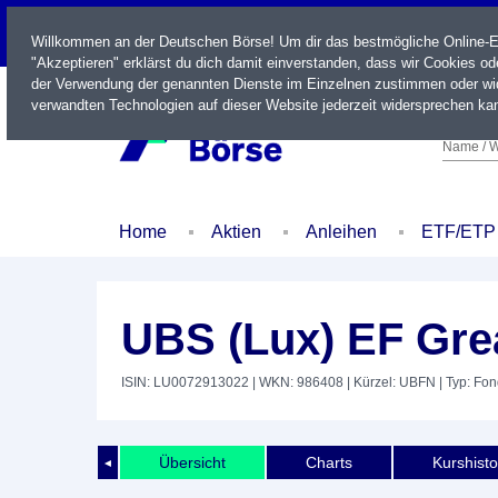
LIVE
Willkommen an der Deutschen Börse! Um dir das bestmögliche Online-Erl
"Akzeptieren" erklärst du dich damit einverstanden, dass wir Cookies o
der Verwendung der genannten Dienste im Einzelnen zustimmen oder wid
verwandten Technologien auf dieser Website jederzeit widersprechen kan
Name / W
Home
Aktien
Anleihen
ETF/ETP
UBS (Lux) EF Gre
ISIN: LU0072913022
| WKN: 986408
| Kürzel: UBFN
| Typ: Fo
Übersicht
Charts
Kurshisto
◄