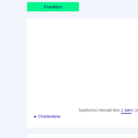
Frankfurt
Tag
Woche
1 Monat
6 Mon.
1 Jahr
3 J
► Chartanalyse