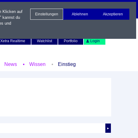
m Klicken auf
Einstellungen
Ablehnen
Akzeptieren
" kannst du
es und
Newsletter
Kontakt
English
Xetra Realtime
Watchlist
Portfolio
Login
News
Wissen
Einstieg
►