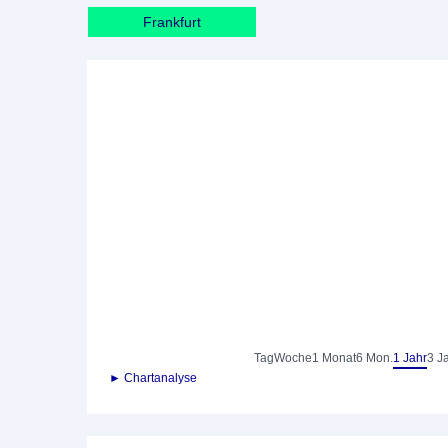
Frankfurt
Tag
Woche
1 Monat
6 Mon.
1 Jahr
3 J
► Chartanalyse