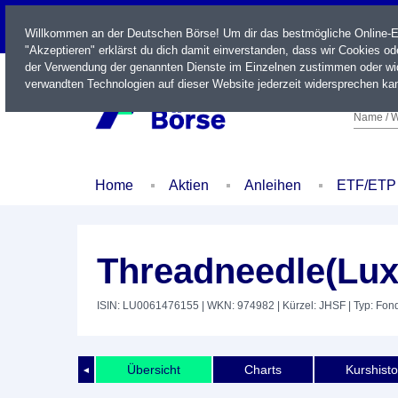
LIVE
Willkommen an der Deutschen Börse! Um dir das bestmögliche Online-Erl
"Akzeptieren" erklärst du dich damit einverstanden, dass wir Cookies o
der Verwendung der genannten Dienste im Einzelnen zustimmen oder wid
verwandten Technologien auf dieser Website jederzeit widersprechen kan
Name / W
Home
Aktien
Anleihen
ETF/ETP
Threadneedle(Lux
ISIN: LU0061476155
| WKN: 974982
| Kürzel: JHSF
| Typ: Fon
Übersicht
Charts
Kurshisto
◄