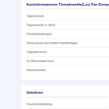
Kursinformationen Threadneedle(Lux) Pan Euro
Tagesumsatz
Tagesumsatz in Stück
Preisfeststellungen
Schlusspreis des letzten Handelstages
Tagestief/-hoch
52-Wochentief/-hoch
Handelszeiten
Gebühren
Pauschalvergütung