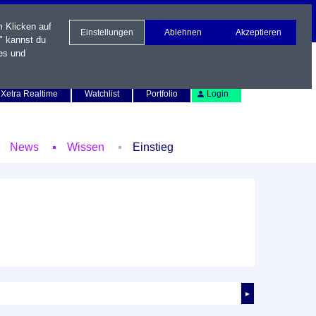
m Klicken auf
Einstellungen
Ablehnen
Akzeptieren
" kannst du
es und
Newsletter
Kontakt
English
Xetra Realtime
Watchlist
Portfolio
Login
News
Wissen
Einstieg
►