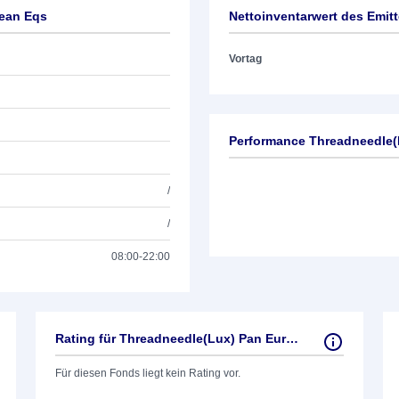
pean Eqs
Nettoinventarwert des Emit
Vortag
Performance Threadneedle(
/
/
08:00-22:00
Rating für Threadneedle(Lux) Pan European Eqs
Für diesen Fonds liegt kein Rating vor.