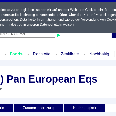
ebnis zu ermöglichen, setzen wir auf unserer Webseite Cookies ein. Mit de
der verwandte Technologien verwenden dürfen. Über den Button "Einstellungen
ersprechen. Detaillierte Informationen und wie du der Verwendung von Cooki
nst, findest du in unseren
Datenschutzhinweisen
.
KN / ISIN / Kürzel
Fonds
Rohstoffe
Zertifikate
Nachhaltig
) Pan European Eqs
ds
rie
Zusammensetzung
Nachhaltigkeit