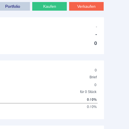
Portfolio
Kaufen
Verkaufen
-
-
0
0
Brief
0
für 0 Stück
0 / 0%
0 / 0%