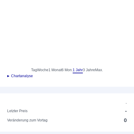
Tag
Woche
1 Monat
6 Mon.
1 Jahr
3 Jahre
Max.
► Chartanalyse
-
-
Letzter Preis
0
Veränderung zum Vortag