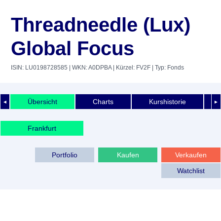
Threadneedle (Lux)
Global Focus
ISIN: LU0198728585
| WKN: A0DPBA
| Kürzel: FV2F
| Typ: Fonds
Übersicht
Charts
Kurshistorie
◄
►
Frankfurt
Portfolio
Kaufen
Verkaufen
Watchlist