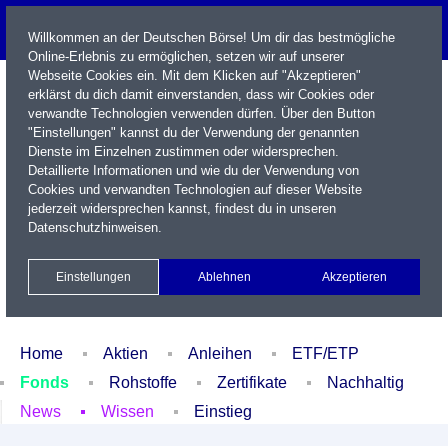
Willkommen an der Deutschen Börse! Um dir das bestmögliche
Online-Erlebnis zu ermöglichen, setzen wir auf unserer
Webseite Cookies ein. Mit dem Klicken auf "Akzeptieren"
erklärst du dich damit einverstanden, dass wir Cookies oder
verwandte Technologien verwenden dürfen. Über den Button
"Einstellungen" kannst du der Verwendung der genannten
Dienste im Einzelnen zustimmen oder widersprechen.
Detaillierte Informationen und wie du der Verwendung von
Cookies und verwandten Technologien auf dieser Website
Name / WKN / ISIN / Kürzel
jederzeit widersprechen kannst, findest du in unseren
Datenschutzhinweisen
.
Newsletter
Kontakt
English
Einstellungen
Ablehnen
Akzeptieren
Xetra Realtime
Watchlist
Portfolio
Login
Home
Aktien
Anleihen
ETF/ETP
Fonds
Rohstoffe
Zertifikate
Nachhaltig
News
Wissen
Einstieg