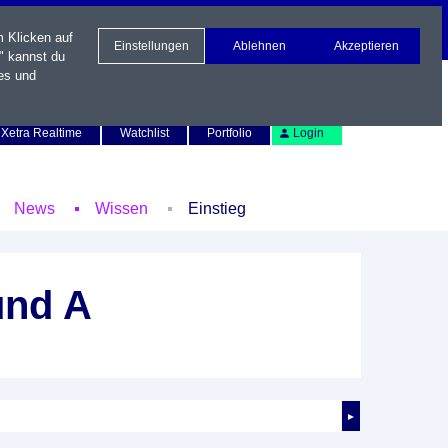
m Klicken auf
Einstellungen
Ablehnen
Akzeptieren
" kannst du
es und
Newsletter
Kontakt
English
Xetra Realtime
Watchlist
Portfolio
Login
News
Wissen
Einstieg
und A
►