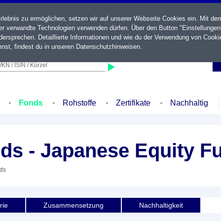
ebnis zu ermöglichen, setzen wir auf unserer Webseite Cookies ein. Mit de
der verwandte Technologien verwenden dürfen. Über den Button "Einstellungen
ersprechen. Detaillierte Informationen und wie du der Verwendung von Cooki
nst, findest du in unseren
Datenschutzhinweisen
.
KN / ISIN / Kürzel
Fonds
Rohstoffe
Zertifikate
Nachhaltig
nds - Japanese Equity F
nds
rie
Zusammensetzung
Nachhaltigkeit