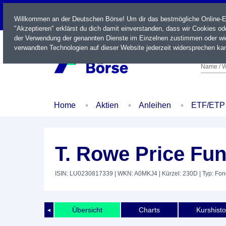
LIVE
Willkommen an der Deutschen Börse! Um dir das bestmögliche Online-Erl
"Akzeptieren" erklärst du dich damit einverstanden, dass wir Cookies o
der Verwendung der genannten Dienste im Einzelnen zustimmen oder wid
verwandten Technologien auf dieser Website jederzeit widersprechen kan
Name / W
Home
Aktien
Anleihen
ETF/ETP
T. Rowe Price Fu
ISIN: LU0230817339
| WKN: A0MKJ4
| Kürzel: 230D
| Typ: Fo
Übersicht
Charts
Kurshisto
◄