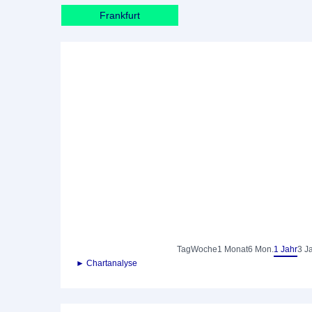
Frankfurt
Tag
Woche
1 Monat
6 Mon.
1 Jahr
3 J
► Chartanalyse