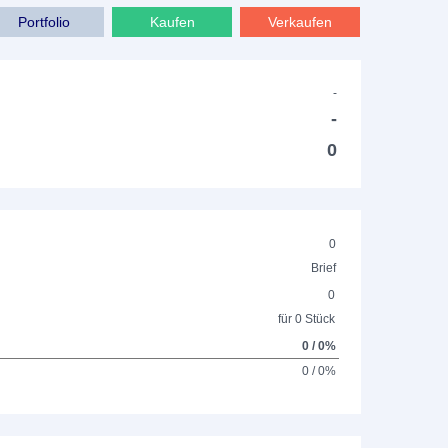
Portfolio
Kaufen
Verkaufen
-
-
0
0
Brief
0
für 0 Stück
0 / 0%
0 / 0%