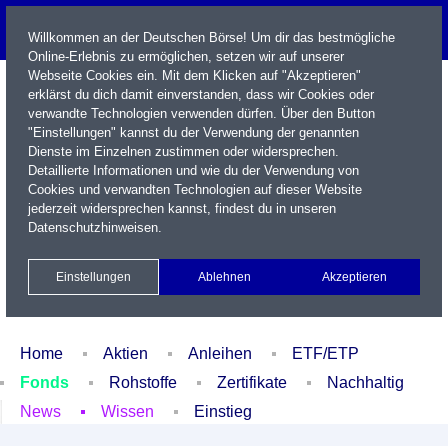
Willkommen an der Deutschen Börse! Um dir das bestmögliche
Online-Erlebnis zu ermöglichen, setzen wir auf unserer
Webseite Cookies ein. Mit dem Klicken auf "Akzeptieren"
erklärst du dich damit einverstanden, dass wir Cookies oder
verwandte Technologien verwenden dürfen. Über den Button
"Einstellungen" kannst du der Verwendung der genannten
Dienste im Einzelnen zustimmen oder widersprechen.
Detaillierte Informationen und wie du der Verwendung von
Cookies und verwandten Technologien auf dieser Website
Name / WKN / ISIN / Kürzel
jederzeit widersprechen kannst, findest du in unseren
Datenschutzhinweisen
.
Newsletter
Kontakt
English
Einstellungen
Ablehnen
Akzeptieren
Xetra Realtime
Watchlist
Portfolio
Login
Home
Aktien
Anleihen
ETF/ETP
Fonds
Rohstoffe
Zertifikate
Nachhaltig
News
Wissen
Einstieg