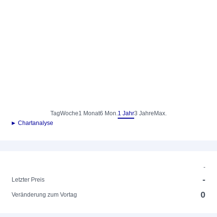
Tag
Woche
1 Monat
6 Mon.
1 Jahr
3 Jahre
Max.
► Chartanalyse
-
-
Letzter Preis
0
Veränderung zum Vortag