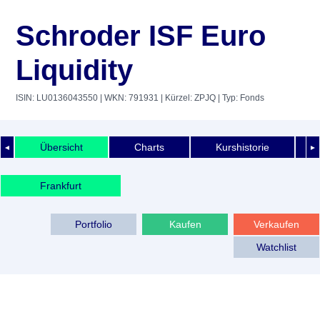
Schroder ISF Euro
Liquidity
ISIN: LU0136043550
| WKN: 791931
| Kürzel: ZPJQ
| Typ: Fonds
Übersicht
Charts
Kurshistorie
◄
►
Frankfurt
Portfolio
Kaufen
Verkaufen
Watchlist