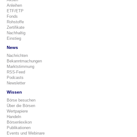
Anleihen
ETF/ETP
Fonds
Rohstoffe
Zertifikate
Nachhaltig
Einstieg
News
Nachrichten
Bekanntmachungen
Marktstimmung
RSS-Feed
Podcasts
Newsletter
Wissen
Börse besuchen
Über die Börsen
Wertpapiere
Handeln
Börsenlexikon
Publikationen
Events und Webinare