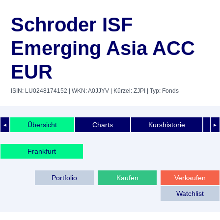
Schroder ISF
Emerging Asia ACC
EUR
ISIN: LU0248174152
| WKN: A0JJYV
| Kürzel: ZJPI
| Typ: Fonds
Übersicht
Charts
Kurshistorie
◄
►
Frankfurt
Portfolio
Kaufen
Verkaufen
Watchlist