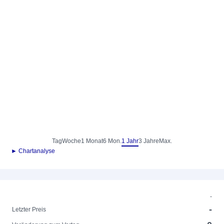
Tag
Woche
1 Monat
6 Mon.
1 Jahr
3 Jahre
Max.
► Chartanalyse
-
-
Letzter Preis