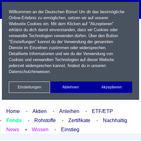
Willkommen an der Deutschen Börse! Um dir das bestmögliche
Online-Erlebnis zu ermöglichen, setzen wir auf unserer
Webseite Cookies ein. Mit dem Klicken auf "Akzeptieren"
erklärst du dich damit einverstanden, dass wir Cookies oder
verwandte Technologien verwenden dürfen. Über den Button
"Einstellungen" kannst du der Verwendung der genannten
Dienste im Einzelnen zustimmen oder widersprechen.
Detaillierte Informationen und wie du der Verwendung von
Cookies und verwandten Technologien auf dieser Website
Name / WKN / ISIN / Kürzel
jederzeit widersprechen kannst, findest du in unseren
Datenschutzhinweisen
.
Newsletter
Kontakt
English
Einstellungen
Ablehnen
Akzeptieren
Xetra Realtime
Watchlist
Portfolio
Login
Home
Aktien
Anleihen
ETF/ETP
Fonds
Rohstoffe
Zertifikate
Nachhaltig
News
Wissen
Einstieg