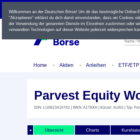
LIVE
Willkommen an der Deutschen Börse! Um dir das bestmögliche Online-Erl
"Akzeptieren" erklärst du dich damit einverstanden, dass wir Cookies o
der Verwendung der genannten Dienste im Einzelnen zustimmen oder wid
verwandten Technologien auf dieser Website jederzeit widersprechen kan
Name / W
Home
Aktien
Anleihen
ETF/ETP
Parvest Equity Wo
ISIN: LU0823416762
| WKN: A1T8XH
| Kürzel: XU6G
| Typ: Fo
Übersicht
Charts
Kurshisto
◄