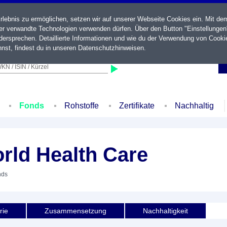
ebnis zu ermöglichen, setzen wir auf unserer Webseite Cookies ein. Mit de
der verwandte Technologien verwenden dürfen. Über den Button "Einstellungen
ersprechen. Detaillierte Informationen und wie du der Verwendung von Cooki
nst, findest du in unseren
Datenschutzhinweisen
.
KN / ISIN / Kürzel
Fonds
Rohstoffe
Zertifikate
Nachhaltig
rld Health Care
nds
rie
Zusammensetzung
Nachhaltigkeit