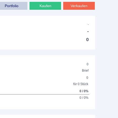
Portfolio
Kaufen
Verkaufen
-
-
0
0
Brief
0
für 0 Stück
0 / 0%
0 / 0%