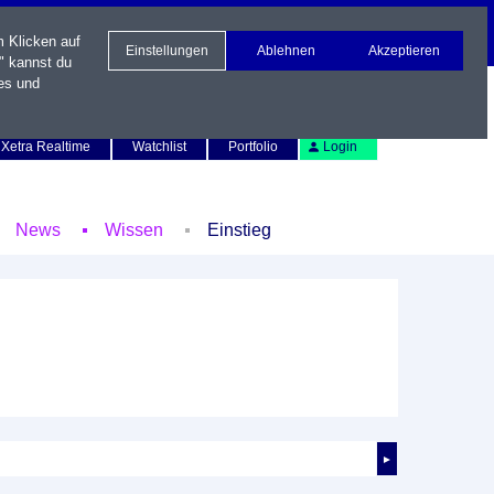
m Klicken auf
Einstellungen
Ablehnen
Akzeptieren
" kannst du
es und
Newsletter
Kontakt
English
Xetra Realtime
Watchlist
Portfolio
Login
News
Wissen
Einstieg
►