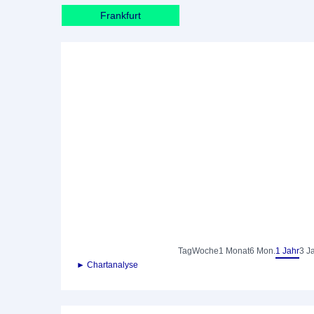
Frankfurt
Tag
Woche
1 Monat
6 Mon.
1 Jahr
3 J
► Chartanalyse