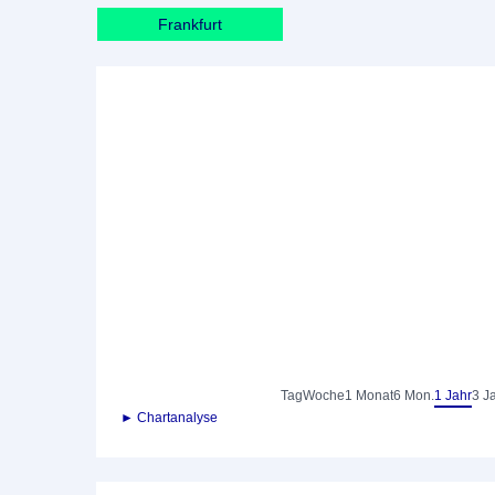
Frankfurt
Tag
Woche
1 Monat
6 Mon.
1 Jahr
3 J
► Chartanalyse