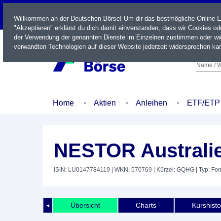
LIVE
Willkommen an der Deutschen Börse! Um dir das bestmögliche Online-Erl
"Akzeptieren" erklärst du dich damit einverstanden, dass wir Cookies o
der Verwendung der genannten Dienste im Einzelnen zustimmen oder wid
verwandten Technologien auf dieser Website jederzeit widersprechen kan
Name / W
Home
Aktien
Anleihen
ETF/ETP
NESTOR Australi
ISIN: LU0147784119
| WKN: 570769
| Kürzel: GQHG
| Typ: Fo
Übersicht
Charts
Kurshisto
◄