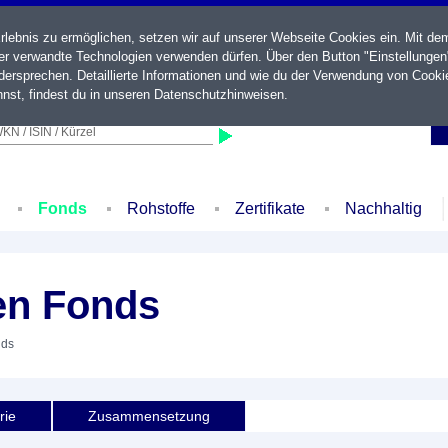
ebnis zu ermöglichen, setzen wir auf unserer Webseite Cookies ein. Mit de
der verwandte Technologien verwenden dürfen. Über den Button "Einstellungen
ersprechen. Detaillierte Informationen und wie du der Verwendung von Cooki
nst, findest du in unseren
Datenschutzhinweisen
.
KN / ISIN / Kürzel
Fonds
Rohstoffe
Zertifikate
Nachhaltig
en Fonds
nds
rie
Zusammensetzung