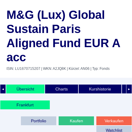
M&G (Lux) Global
Sustain Paris
Aligned Fund EUR A
acc
ISIN: LU1670715207
| WKN: A2JQ8K
| Kürzel: AN06
| Typ: Fonds
Übersicht
Charts
Kurshistorie
◄
►
Frankfurt
Portfolio
Kaufen
Verkaufen
Watchlist