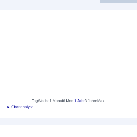
Tag
Woche
1 Monat
6 Mon.
1 Jahr
3 Jahre
Max.
► Chartanalyse
-