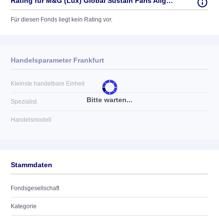
Rating für M&G (Lux) Global Sustain Paris Aligned Fund EUR A acc
Für diesen Fonds liegt kein Rating vor.
Handelsparameter Frankfurt
Kleinste handelbare Einheit
Bitte warten...
Spezialist
Handelsmodell
Stammdaten
Fondsgesellschaft
Kategorie