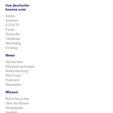
live.deutsche-
boerse.com
Aktien
Anleihen
ETF/ETP
Fonds
Rohstoffe
Zertifikate
Nachhaltig
Einstieg
News
Nachrichten
Bekanntmachungen
Marktstimmung
RSS-Feed
Podcasts
Newsletter
Wissen
Börse besuchen
Über die Börsen
Wertpapiere
Handeln