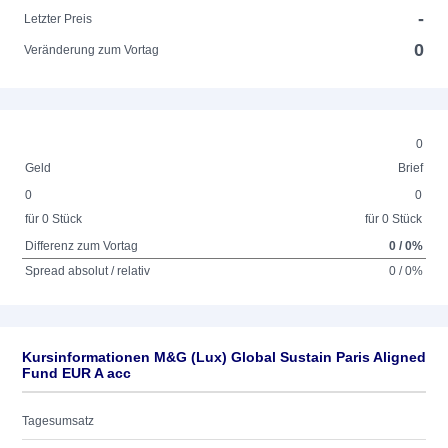
-
Letzter Preis
0
Veränderung zum Vortag
0
Geld
Brief
0
0
für 0 Stück
für 0 Stück
Differenz zum Vortag
0 / 0%
Spread absolut / relativ
0 / 0%
Kursinformationen M&G (Lux) Global Sustain Paris Aligned
Fund EUR A acc
Tagesumsatz