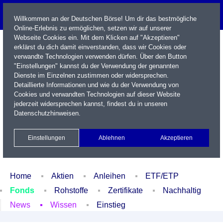
Willkommen an der Deutschen Börse! Um dir das bestmögliche
Online-Erlebnis zu ermöglichen, setzen wir auf unserer
Webseite Cookies ein. Mit dem Klicken auf "Akzeptieren"
erklärst du dich damit einverstanden, dass wir Cookies oder
verwandte Technologien verwenden dürfen. Über den Button
"Einstellungen" kannst du der Verwendung der genannten
Dienste im Einzelnen zustimmen oder widersprechen.
Detaillierte Informationen und wie du der Verwendung von
Cookies und verwandten Technologien auf dieser Website
Name / WKN / ISIN / Kürzel
jederzeit widersprechen kannst, findest du in unseren
Datenschutzhinweisen
.
Newsletter
Kontakt
English
Einstellungen
Ablehnen
Akzeptieren
Xetra Realtime
Watchlist
Portfolio
Login
Home
Aktien
Anleihen
ETF/ETP
Fonds
Rohstoffe
Zertifikate
Nachhaltig
News
Wissen
Einstieg