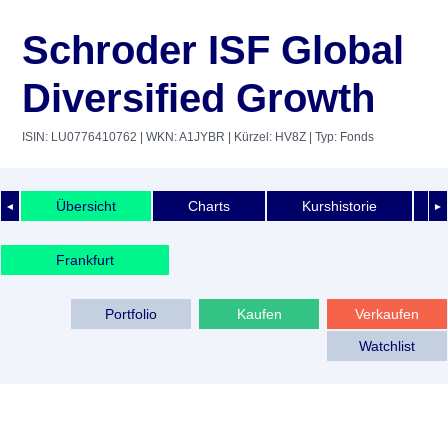
Schroder ISF Global
Diversified Growth
ISIN: LU0776410762
| WKN: A1JYBR
| Kürzel: HV8Z
| Typ: Fonds
Übersicht
Charts
Kurshistorie
◄
►
Frankfurt
Portfolio
Kaufen
Verkaufen
Watchlist