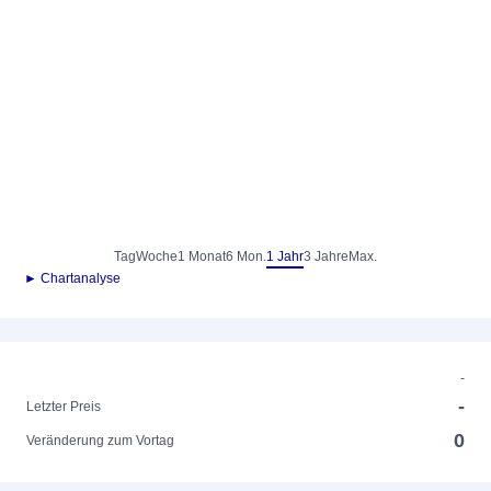
Tag
Woche
1 Monat
6 Mon.
1 Jahr
3 Jahre
Max.
► Chartanalyse
-
-
Letzter Preis
0
Veränderung zum Vortag