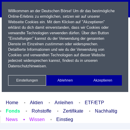
Willkommen an der Deutschen Börse! Um dir das bestmögliche
Online-Erlebnis zu ermöglichen, setzen wir auf unserer
Webseite Cookies ein. Mit dem Klicken auf "Akzeptieren"
erklärst du dich damit einverstanden, dass wir Cookies oder
verwandte Technologien verwenden dürfen. Über den Button
"Einstellungen" kannst du der Verwendung der genannten
Dienste im Einzelnen zustimmen oder widersprechen.
Detaillierte Informationen und wie du der Verwendung von
Cookies und verwandten Technologien auf dieser Website
Name / WKN / ISIN / Kürzel
jederzeit widersprechen kannst, findest du in unseren
Datenschutzhinweisen
.
Newsletter
Kontakt
English
Einstellungen
Ablehnen
Akzeptieren
Xetra Realtime
Watchlist
Portfolio
Login
Home
Aktien
Anleihen
ETF/ETP
Fonds
Rohstoffe
Zertifikate
Nachhaltig
News
Wissen
Einstieg