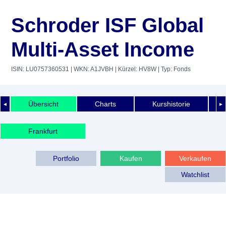
Schroder ISF Global
Multi-Asset Income
ISIN: LU0757360531
| WKN: A1JVBH
| Kürzel: HV8W
| Typ: Fonds
Übersicht
Charts
Kurshistorie
◄
►
Frankfurt
Portfolio
Kaufen
Verkaufen
Watchlist