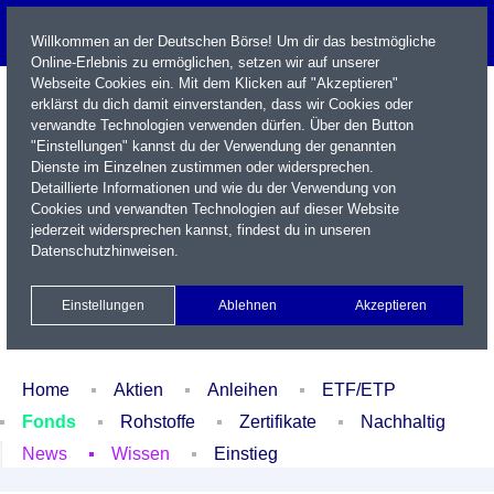
Willkommen an der Deutschen Börse! Um dir das bestmögliche
Online-Erlebnis zu ermöglichen, setzen wir auf unserer
Webseite Cookies ein. Mit dem Klicken auf "Akzeptieren"
erklärst du dich damit einverstanden, dass wir Cookies oder
verwandte Technologien verwenden dürfen. Über den Button
"Einstellungen" kannst du der Verwendung der genannten
Dienste im Einzelnen zustimmen oder widersprechen.
Detaillierte Informationen und wie du der Verwendung von
Cookies und verwandten Technologien auf dieser Website
Name / WKN / ISIN / Kürzel
jederzeit widersprechen kannst, findest du in unseren
Datenschutzhinweisen
.
Newsletter
Kontakt
English
Einstellungen
Ablehnen
Akzeptieren
Xetra Realtime
Watchlist
Portfolio
Login
Home
Aktien
Anleihen
ETF/ETP
Fonds
Rohstoffe
Zertifikate
Nachhaltig
News
Wissen
Einstieg