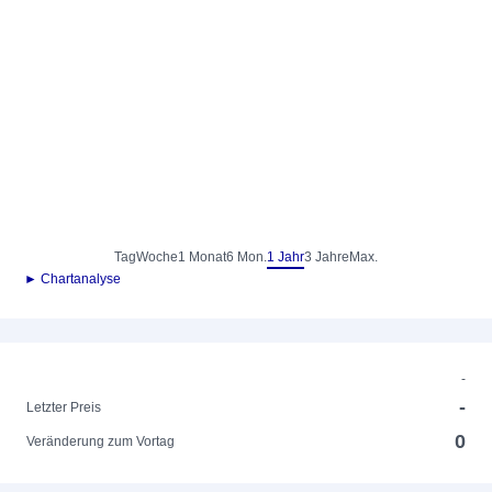
Tag
Woche
1 Monat
6 Mon.
1 Jahr
3 Jahre
Max.
► Chartanalyse
-
-
Letzter Preis
0
Veränderung zum Vortag