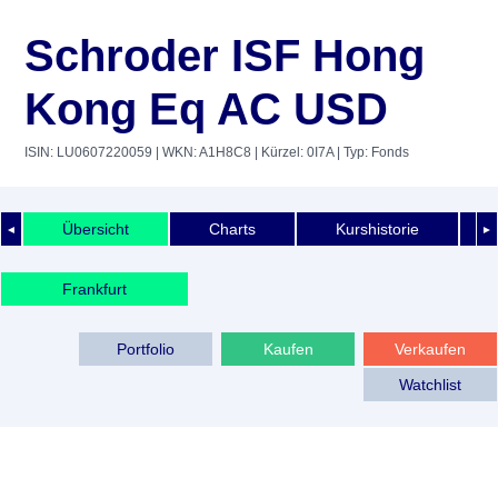
Schroder ISF Hong
Kong Eq AC USD
ISIN: LU0607220059
| WKN: A1H8C8
| Kürzel: 0I7A
| Typ: Fonds
Übersicht
Charts
Kurshistorie
◄
►
Frankfurt
Portfolio
Kaufen
Verkaufen
Watchlist