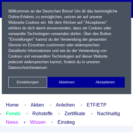
Willkommen an der Deutschen Börse! Um dir das bestmögliche
Online-Erlebnis zu ermöglichen, setzen wir auf unserer
Webseite Cookies ein. Mit dem Klicken auf "Akzeptieren"
erklärst du dich damit einverstanden, dass wir Cookies oder
verwandte Technologien verwenden dürfen. Über den Button
"Einstellungen" kannst du der Verwendung der genannten
Dienste im Einzelnen zustimmen oder widersprechen.
Detaillierte Informationen und wie du der Verwendung von
Cookies und verwandten Technologien auf dieser Website
Name / WKN / ISIN / Kürzel
jederzeit widersprechen kannst, findest du in unseren
Datenschutzhinweisen
.
Newsletter
Kontakt
English
Einstellungen
Ablehnen
Akzeptieren
Xetra Realtime
Watchlist
Portfolio
Login
Home
Aktien
Anleihen
ETF/ETP
Fonds
Rohstoffe
Zertifikate
Nachhaltig
News
Wissen
Einstieg