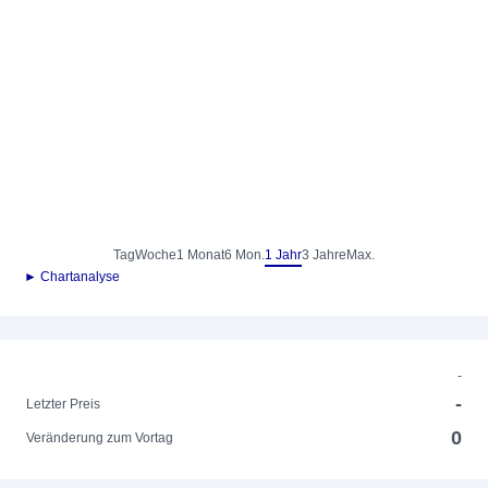
Tag
Woche
1 Monat
6 Mon.
1 Jahr
3 Jahre
Max.
► Chartanalyse
-
-
Letzter Preis
0
Veränderung zum Vortag