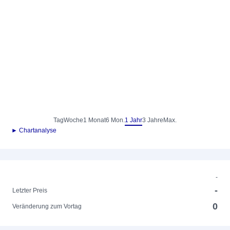
Tag
Woche
1 Monat
6 Mon.
1 Jahr
3 Jahre
Max.
► Chartanalyse
-
-
Letzter Preis
0
Veränderung zum Vortag