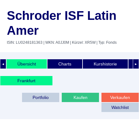
Schroder ISF Latin
Amer
ISIN: LU0248181363
| WKN: A0JJ0M
| Kürzel: XR5W
| Typ: Fonds
Übersicht
Charts
Kurshistorie
◄
►
Frankfurt
Portfolio
Kaufen
Verkaufen
Watchlist