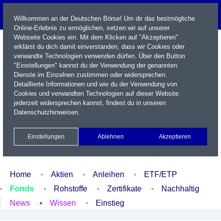
Willkommen an der Deutschen Börse! Um dir das bestmögliche
Online-Erlebnis zu ermöglichen, setzen wir auf unserer
Webseite Cookies ein. Mit dem Klicken auf "Akzeptieren"
erklärst du dich damit einverstanden, dass wir Cookies oder
verwandte Technologien verwenden dürfen. Über den Button
"Einstellungen" kannst du der Verwendung der genannten
Dienste im Einzelnen zustimmen oder widersprechen.
Detaillierte Informationen und wie du der Verwendung von
Cookies und verwandten Technologien auf dieser Website
Name / WKN / ISIN / Kürzel
jederzeit widersprechen kannst, findest du in unseren
Datenschutzhinweisen
.
Newsletter
Kontakt
English
Einstellungen
Ablehnen
Akzeptieren
Xetra Realtime
Watchlist
Portfolio
Login
Home
Aktien
Anleihen
ETF/ETP
Fonds
Rohstoffe
Zertifikate
Nachhaltig
News
Wissen
Einstieg