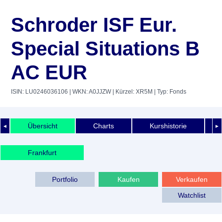
Schroder ISF Eur.
Special Situations B
AC EUR
ISIN: LU0246036106
| WKN: A0JJZW
| Kürzel: XR5M
| Typ: Fonds
Übersicht
Charts
Kurshistorie
◄
►
Frankfurt
Portfolio
Kaufen
Verkaufen
Watchlist