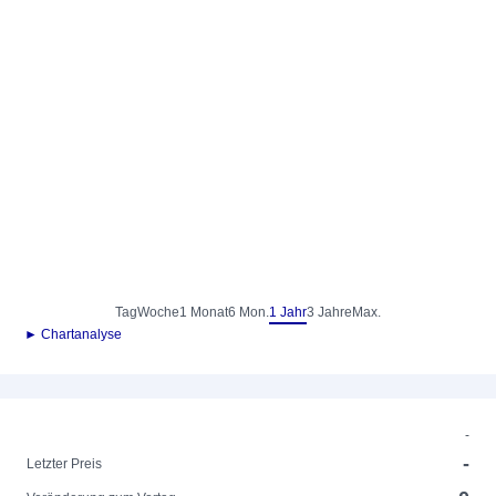
Tag
Woche
1 Monat
6 Mon.
1 Jahr
3 Jahre
Max.
► Chartanalyse
-
-
Letzter Preis