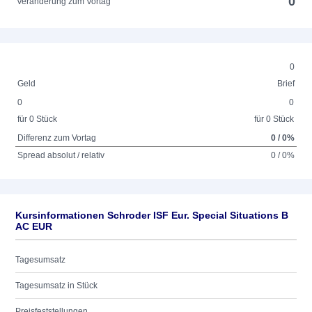
0
Veränderung zum Vortag
0
Geld
Brief
0
0
für 0 Stück
für 0 Stück
Differenz zum Vortag
0 / 0%
Spread absolut / relativ
0 / 0%
Kursinformationen Schroder ISF Eur. Special Situations B
AC EUR
Tagesumsatz
Tagesumsatz in Stück
Preisfeststellungen