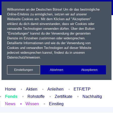
Willkommen an der Deutschen Börse! Um dir das bestmögliche
Online-Erlebnis zu ermöglichen, setzen wir auf unserer
Webseite Cookies ein. Mit dem Klicken auf "Akzeptieren"
erklärst du dich damit einverstanden, dass wir Cookies oder
verwandte Technologien verwenden dürfen. Über den Button
"Einstellungen" kannst du der Verwendung der genannten
Dienste im Einzelnen zustimmen oder widersprechen.
Detaillierte Informationen und wie du der Verwendung von
Cookies und verwandten Technologien auf dieser Website
Name / WKN / ISIN / Kürzel
jederzeit widersprechen kannst, findest du in unseren
Datenschutzhinweisen
.
Newsletter
Kontakt
English
Einstellungen
Ablehnen
Akzeptieren
Xetra Realtime
Watchlist
Portfolio
Login
Home
Aktien
Anleihen
ETF/ETP
Fonds
Rohstoffe
Zertifikate
Nachhaltig
News
Wissen
Einstieg