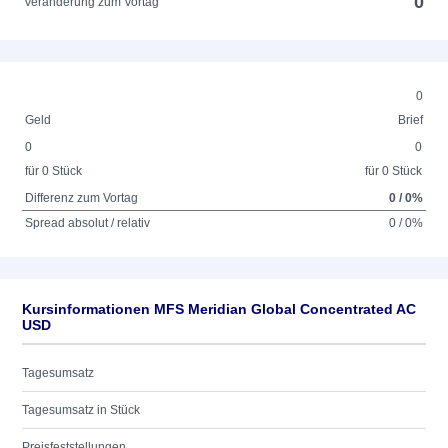
0
Veränderung zum Vortag
0
Geld
Brief
0
0
für 0 Stück
für 0 Stück
Differenz zum Vortag
0 / 0%
Spread absolut / relativ
0 / 0%
Kursinformationen MFS Meridian Global Concentrated AC
USD
Tagesumsatz
Tagesumsatz in Stück
Preisfeststellungen