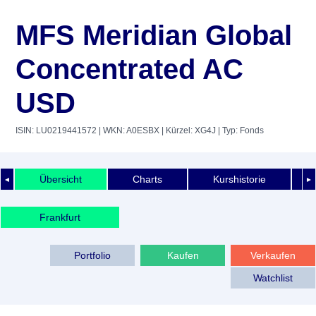
MFS Meridian Global
Concentrated AC
USD
ISIN: LU0219441572
| WKN: A0ESBX
| Kürzel: XG4J
| Typ: Fonds
Übersicht
Charts
Kurshistorie
◄
►
Frankfurt
Portfolio
Kaufen
Verkaufen
Watchlist