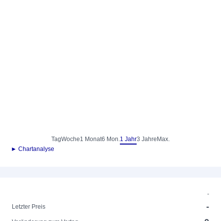
Tag
Woche
1 Monat
6 Mon.
1 Jahr
3 Jahre
Max.
► Chartanalyse
-
-
Letzter Preis