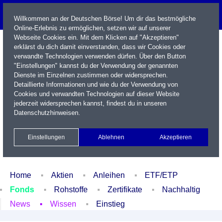
Willkommen an der Deutschen Börse! Um dir das bestmögliche
Online-Erlebnis zu ermöglichen, setzen wir auf unserer
Webseite Cookies ein. Mit dem Klicken auf "Akzeptieren"
erklärst du dich damit einverstanden, dass wir Cookies oder
verwandte Technologien verwenden dürfen. Über den Button
"Einstellungen" kannst du der Verwendung der genannten
Dienste im Einzelnen zustimmen oder widersprechen.
Detaillierte Informationen und wie du der Verwendung von
Cookies und verwandten Technologien auf dieser Website
Name / WKN / ISIN / Kürzel
jederzeit widersprechen kannst, findest du in unseren
Datenschutzhinweisen
.
Newsletter
Kontakt
English
Einstellungen
Ablehnen
Akzeptieren
Xetra Realtime
Watchlist
Portfolio
Login
Home
Aktien
Anleihen
ETF/ETP
Fonds
Rohstoffe
Zertifikate
Nachhaltig
News
Wissen
Einstieg