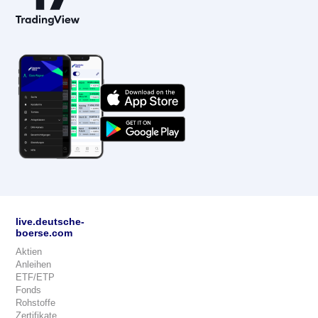
live.deutsche-
boerse.com
Aktien
Anleihen
ETF/ETP
Fonds
Rohstoffe
Zertifikate