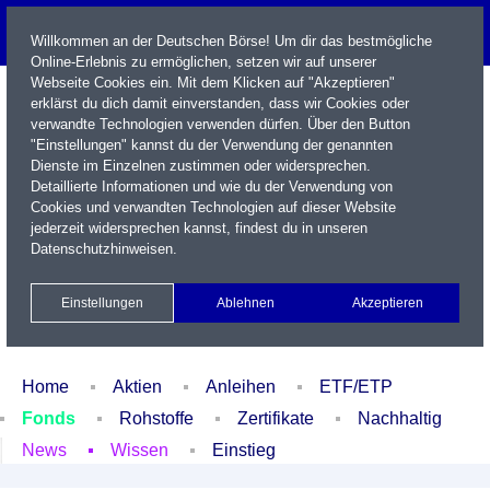
Willkommen an der Deutschen Börse! Um dir das bestmögliche
Online-Erlebnis zu ermöglichen, setzen wir auf unserer
Webseite Cookies ein. Mit dem Klicken auf "Akzeptieren"
erklärst du dich damit einverstanden, dass wir Cookies oder
verwandte Technologien verwenden dürfen. Über den Button
"Einstellungen" kannst du der Verwendung der genannten
Dienste im Einzelnen zustimmen oder widersprechen.
Detaillierte Informationen und wie du der Verwendung von
Cookies und verwandten Technologien auf dieser Website
Name / WKN / ISIN / Kürzel
jederzeit widersprechen kannst, findest du in unseren
Datenschutzhinweisen
.
Newsletter
Kontakt
English
Einstellungen
Ablehnen
Akzeptieren
Xetra Realtime
Watchlist
Portfolio
Login
Home
Aktien
Anleihen
ETF/ETP
Fonds
Rohstoffe
Zertifikate
Nachhaltig
News
Wissen
Einstieg