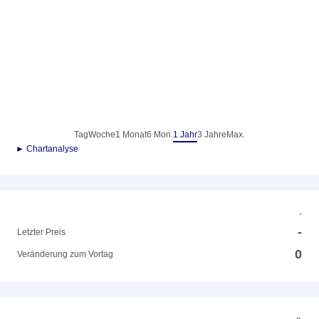
Tag
Woche
1 Monat
6 Mon.
1 Jahr
3 Jahre
Max.
► Chartanalyse
-
-
Letzter Preis
0
Veränderung zum Vortag