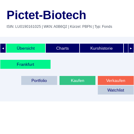
Pictet-Biotech
ISIN: LU0190161025
| WKN: A0B6Q2
| Kürzel: PBFN
| Typ: Fonds
Übersicht
Charts
Kurshistorie
◄
►
Frankfurt
Portfolio
Kaufen
Verkaufen
Watchlist