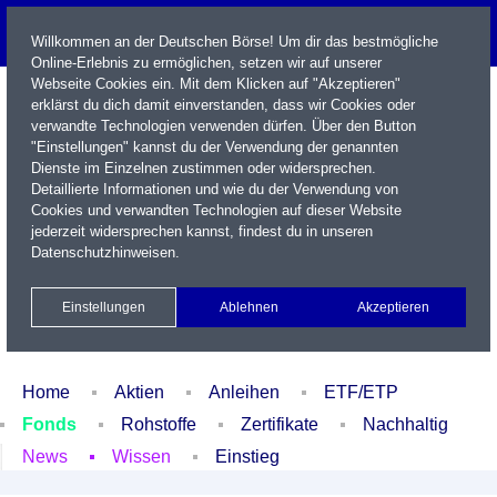
Willkommen an der Deutschen Börse! Um dir das bestmögliche
Online-Erlebnis zu ermöglichen, setzen wir auf unserer
Webseite Cookies ein. Mit dem Klicken auf "Akzeptieren"
erklärst du dich damit einverstanden, dass wir Cookies oder
verwandte Technologien verwenden dürfen. Über den Button
"Einstellungen" kannst du der Verwendung der genannten
Dienste im Einzelnen zustimmen oder widersprechen.
Detaillierte Informationen und wie du der Verwendung von
Cookies und verwandten Technologien auf dieser Website
Name / WKN / ISIN / Kürzel
jederzeit widersprechen kannst, findest du in unseren
Datenschutzhinweisen
.
Newsletter
Kontakt
English
Einstellungen
Ablehnen
Akzeptieren
Xetra Realtime
Watchlist
Portfolio
Login
Home
Aktien
Anleihen
ETF/ETP
Fonds
Rohstoffe
Zertifikate
Nachhaltig
News
Wissen
Einstieg