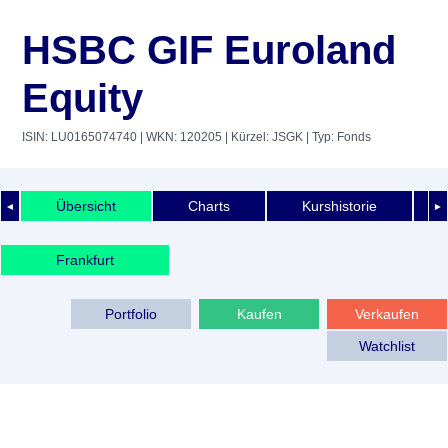
HSBC GIF Euroland
Equity
ISIN: LU0165074740
| WKN: 120205
| Kürzel: JSGK
| Typ: Fonds
Übersicht
Charts
Kurshistorie
◄
►
Frankfurt
Portfolio
Kaufen
Verkaufen
Watchlist