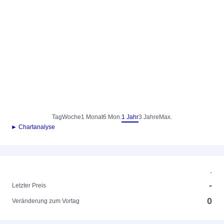
Tag
Woche
1 Monat
6 Mon.
1 Jahr
3 Jahre
Max.
► Chartanalyse
-
-
Letzter Preis
0
Veränderung zum Vortag