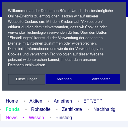
Willkommen an der Deutschen Börse! Um dir das bestmögliche
Online-Erlebnis zu ermöglichen, setzen wir auf unserer
Webseite Cookies ein. Mit dem Klicken auf "Akzeptieren"
erklärst du dich damit einverstanden, dass wir Cookies oder
verwandte Technologien verwenden dürfen. Über den Button
"Einstellungen" kannst du der Verwendung der genannten
Dienste im Einzelnen zustimmen oder widersprechen.
Detaillierte Informationen und wie du der Verwendung von
Cookies und verwandten Technologien auf dieser Website
Name / WKN / ISIN / Kürzel
jederzeit widersprechen kannst, findest du in unseren
Datenschutzhinweisen
.
Newsletter
Kontakt
English
Einstellungen
Ablehnen
Akzeptieren
Xetra Realtime
Watchlist
Portfolio
Login
Home
Aktien
Anleihen
ETF/ETP
Fonds
Rohstoffe
Zertifikate
Nachhaltig
News
Wissen
Einstieg