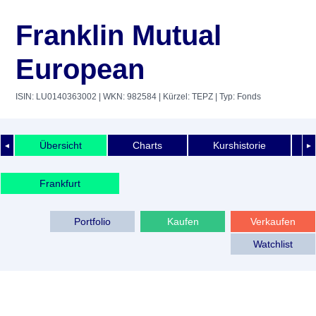
Franklin Mutual
European
ISIN: LU0140363002
| WKN: 982584
| Kürzel: TEPZ
| Typ: Fonds
Übersicht
Charts
Kurshistorie
◄
►
Frankfurt
Portfolio
Kaufen
Verkaufen
Watchlist