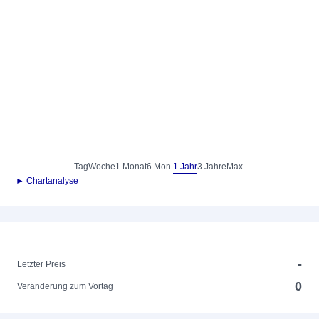
Tag
Woche
1 Monat
6 Mon.
1 Jahr
3 Jahre
Max.
► Chartanalyse
-
-
Letzter Preis
0
Veränderung zum Vortag